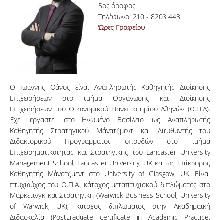
5ος όροφος
Τηλέφωνο: 210 - 8203 443
Ώρες Γραφείου
Ο Ιωάννης Θάνος είναι Αναπληρωτής Καθηγητής Διοίκησης
Επιχειρήσεων στο τμήμα Οργάνωσης και Διοίκησης
Επιχειρήσεων του Οικονομικού Πανεπιστημίου Αθηνών (Ο.Π.Α).
Έχει εργαστεί στο Ηνωμένο Βασίλειο ως Αναπληρωτής
Καθηγητής Στρατηγικού Μάνατζμεντ και Διευθυντής του
Διδακτορικού Προγράμματος σπουδών στο τμήμα
Επιχειρηματικότητας και Στρατηγικής του Lancaster University
Management School, Lancaster University, UK και ως Επίκουρος
Καθηγητής Μάνατζμεντ στο University of Glasgow, UK. Είναι
πτυχιούχος του Ο.Π.Α., κάτοχος μεταπτυχιακού διπλώματος στο
Μάρκετινγκ και Στρατηγική (Warwick Business School, University
of Warwick, UK), κάτοχος διπλώματος στην Ακαδημαϊκή
Διδασκαλία (Postgraduate certificate in Academic Practice,