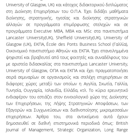
University of Glasgow, UK) και κάτοχος διδακτορικού διπλώματος
στη Διοίκηση Επιχειρήσεων του Ο.Π.Α. Έχει διδάξει μαθήματα
διοίκησης, στρατηγικής, ηγεσίας και διοίκησης στρατηγικών
αλλαγών σε προγράμματα επιμόρφωσης στελεχών και σε
προγράμματα Εxecutive MBA, MBA και MSc στα πανεπιστήμια
Lancaster University(UK), Sheffield University(UK), University of
Glasgow (UK), ΕΚΠΑ, École des Ponts Business School (Γαλλία),
Οικονομικό πανεπιστήμιο Αθηνών και ΕΚΠΑ. Έχει επανειλημμένα
ψηφιστεί και βραβευτεί από τους φοιτητές και συναδέλφους του
με αριστεία διδασκαλίας στα πανεπιστήμια Lancaster University,
University of Glasgow, ΟΠΑ και ΕΚΠΑ και έχει πραγματοποιήσει
σειρά σεμιναρίων σε οργανισμούς και στελέχη επιχειρήσεων σε
διάφορες χώρες μεταξύ των οποίων η Αγγλία, Σκωτία, Γαλλία,
Τυνησία, Ουγγαρία, Ισλανδία, Ελλάδα, κτλ. Το κύριο ερευνητικό
ενδιαφέρον του εστιάζει στον εννοιολογικό χώρο της Διοίκησης
των Επιχειρήσεων, της Λήψης Στρατηγικών Αποφάσεων, των
Εξαγορών και Συγχωνεύσεων και διεθνοποίησης μικρομεσσαίων
επιχειρήσεων. Άρθρα του, στα αντικείμενα αυτά έχουν
δημοσιευθεί σε διεθνή επιστημονικά περιοδικά όπως: British
Journal of Management, Strategic Organization, Long Range