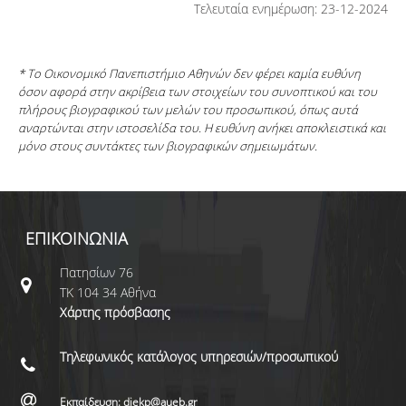
Τελευταία ενημέρωση: 23-12-2024
* Το Οικονομικό Πανεπιστήμιο Αθηνών δεν φέρει καμία ευθύνη
όσον αφορά στην ακρίβεια των στοιχείων του συνοπτικού και του
πλήρους βιογραφικού των μελών του προσωπικού, όπως αυτά
αναρτώνται στην ιστοσελίδα του. Η ευθύνη ανήκει αποκλειστικά και
μόνο στους συντάκτες των βιογραφικών σημειωμάτων.
ΕΠΙΚΟΙΝΩΝΙΑ
Πατησίων 76
ΤΚ 104 34 Αθήνα
Χάρτης πρόσβασης
Τηλεφωνικός κατάλογος υπηρεσιών/προσωπικού
Εκπαίδευση: diekp@aueb.gr