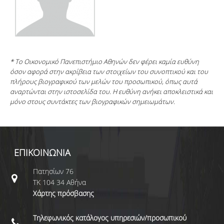
* Το Οικονομικό Πανεπιστήμιο Αθηνών δεν φέρει καμία ευθύνη
όσον αφορά στην ακρίβεια των στοιχείων του συνοπτικού και του
πλήρους βιογραφικού των μελών του προσωπικού, όπως αυτά
αναρτώνται στην ιστοσελίδα του. Η ευθύνη ανήκει αποκλειστικά και
μόνο στους συντάκτες των βιογραφικών σημειωμάτων.
ΕΠΙΚΟΙΝΩΝΙΑ
Πατησίων 76
ΤΚ 104 34 Αθήνα
Χάρτης πρόσβασης
Τηλεφωνικός κατάλογος υπηρεσιών/προσωπικού