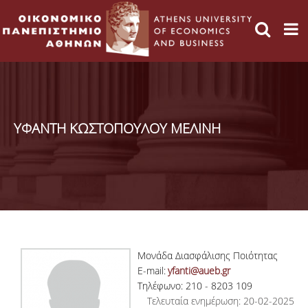
ΥΦΑΝΤΗ ΚΩΣΤΟΠΟΥΛΟΥ ΜΕΛΙΝΗ
Μονάδα Διασφάλισης Ποιότητας
E-mail:
yfanti@aueb.gr
Τηλέφωνο: 210 - 8203 109
Τελευταία ενημέρωση: 20-02-2025