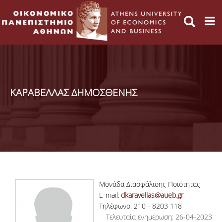
ΚΑΡΑΒΕΛΛΑΣ ΔΗΜΟΣΘΕΝΗΣ
Μονάδα Διασφάλισης Ποιότητας
E-mail:
dkaravellas@aueb.gr
Τηλέφωνο: 210 - 8203 118
Τελευταία ενημέρωση: 26-04-2023