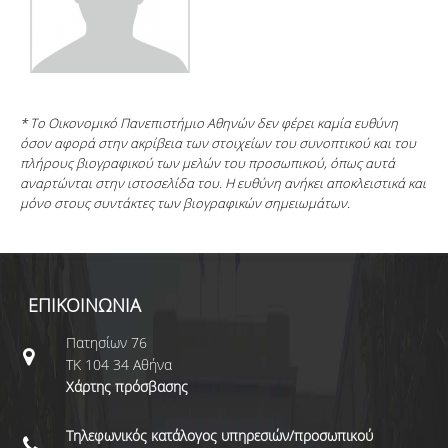
* Το Οικονομικό Πανεπιστήμιο Αθηνών δεν φέρει καμία ευθύνη
όσον αφορά στην ακρίβεια των στοιχείων του συνοπτικού και του
πλήρους βιογραφικού των μελών του προσωπικού, όπως αυτά
αναρτώνται στην ιστοσελίδα του. Η ευθύνη ανήκει αποκλειστικά και
μόνο στους συντάκτες των βιογραφικών σημειωμάτων.
ΕΠΙΚΟΙΝΩΝΙΑ
Πατησίων 76
ΤΚ 104 34 Αθήνα
Χάρτης πρόσβασης
Τηλεφωνικός κατάλογος υπηρεσιών/προσωπικού