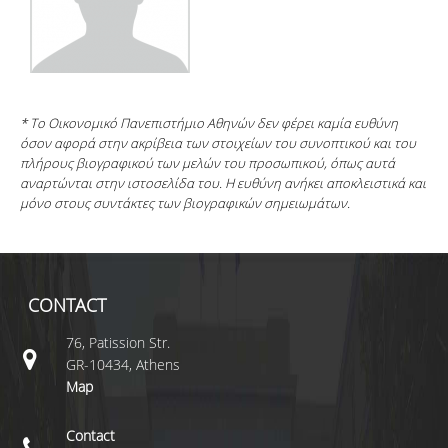
* Το Οικονομικό Πανεπιστήμιο Αθηνών δεν φέρει καμία ευθύνη
όσον αφορά στην ακρίβεια των στοιχείων του συνοπτικού και του
πλήρους βιογραφικού των μελών του προσωπικού, όπως αυτά
αναρτώνται στην ιστοσελίδα του. Η ευθύνη ανήκει αποκλειστικά και
μόνο στους συντάκτες των βιογραφικών σημειωμάτων.
CONTACT
76, Patission Str.
GR-10434, Athens
Map
Contact