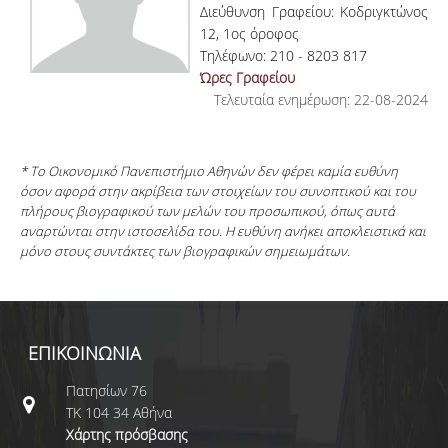
Διεύθυνση Γραφείου: Κοδριγκτώνος
12, 1ος όροφος
Τηλέφωνο: 210 - 8203 817
Ώρες Γραφείου
Τελευταία ενημέρωση: 22-08-2024
* Το Οικονομικό Πανεπιστήμιο Αθηνών δεν φέρει καμία ευθύνη
όσον αφορά στην ακρίβεια των στοιχείων του συνοπτικού και του
πλήρους βιογραφικού των μελών του προσωπικού, όπως αυτά
αναρτώνται στην ιστοσελίδα του. Η ευθύνη ανήκει αποκλειστικά και
μόνο στους συντάκτες των βιογραφικών σημειωμάτων.
ΕΠΙΚΟΙΝΩΝΙΑ
Πατησίων 76
ΤΚ 104 34 Αθήνα
Χάρτης πρόσβασης