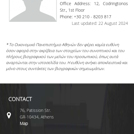
Office Address: 12, Codringtonos
Str., 1st Floor
Phone: +30 210 - 8203 817
Last updated: 22 August 2024
* Το Οικονομικό Πανεπιστήμιο Αθηνών δεν φέρει καμία ευθύνη
όσον αφορά στην ακρίβεια των στοιχείων του συνοπτικού και του
πλήρους βιογραφικού των μελών του προσωπικού, όπως αυτά
αναρτώνται στην ιστοσελίδα του. Η ευθύνη ανήκει αποκλειστικά και
μόνο στους συντάκτες των βιογραφικών σημειωμάτων.
CONTACT
76, Patission Str.
GR-10434, Athens
Map