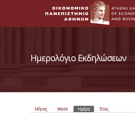
Ημερολόγιο Εκδηλώσεων
Πρωτεύουσες καρτέλες
Μήνας
Week
Ημέρα
(ενεργή καρτέλα)
Έτος