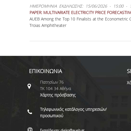
ΗΜΕΡΟΜΗΝΙΑ ΕΚΔΗΛΩΣΗΣ:
15/06/2026 -
15:00
-
PAPER: MULTIVARIATE ELECTRICITY PRICE FORECASTIN
AUEB Among the Top 10 Finalists at the Econometric
Troias Amphitheater
ΕΠΙΚΟΙΝΩΝΙΑ
S
Πατησίων 76
Χά
ΤΚ 104 34 Αθήνα
Χάρτης πρόσβασης
Τηλεφωνικός κατάλογος υπηρεσιών/
προσωπικού
Εκπαίδευση: diekp@aueb.gr