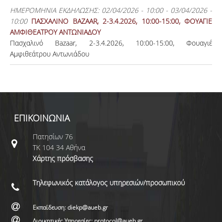
ΗΜΕΡΟΜΗΝΙΑ ΕΚΔΗΛΩΣΗΣ:
02/04/2026 - 10:00
-
03/04/2026 -
10:00
ΠΑΣΧΑΛΙΝΟ BAZAAR, 2-3.4.2026, 10:00-15:00, ΦΟΥΑΓΙΕ
ΑΜΦΙΘΕΑΤΡΟΥ ΑΝΤΩΝΙΑΔΟΥ
Πασχαλινό Bazaar, 2-3.4.2026, 10:00-15:00, Φουαγιέ
Αμφιθεάτρου Αντωνιάδου
ΕΠΙΚΟΙΝΩΝΙΑ
Πατησίων 76
ΤΚ 104 34 Αθήνα
Χάρτης πρόσβασης
Τηλεφωνικός κατάλογος υπηρεσιών/προσωπικού
Εκπαίδευση: diekp@aueb.gr
Διοικητικές Υπηρεσίες: protocol@aueb.gr