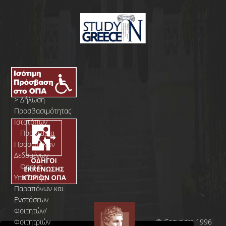
>
Δήλωση
Προσβασιμότητας
Ιστοτόπων
>
Προστασία
Προσωπικών
Δεδομένων
>
Φόρμα
Yποβολής
Παραπόνων και
Ενστάσεων
Φοιτητών/
Φοιτητριών
© Copyright 1996