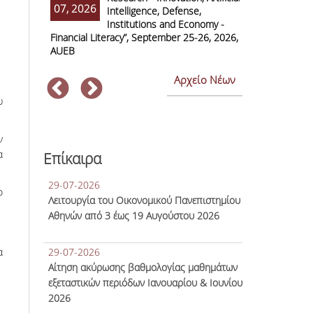
07, 2026
07, 2026
Intelligence, Defense,
M
Institutions and Economy -
F
Financial Literacy”, September 25-26, 2026,
Economics and
AUEB
Αρχείο Νέων
υ
ν
α
Επίκαιρα
29-07-2026
ο
Λειτουργία του Οικονομικού Πανεπιστημίου
Αθηνών από 3 έως 19 Αυγούστου 2026
α
29-07-2026
Αίτηση ακύρωσης βαθμολογίας μαθημάτων
εξεταστικών περιόδων Ιανουαρίου & Ιουνίου
2026