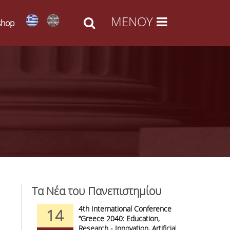
shop
Τα Νέα του Πανεπιστημίου
d Arts -
4th International Conference
1
14
09
l Access
“Greece 2040: Education,
F
anizations
Research - Innovation, Artificial
C