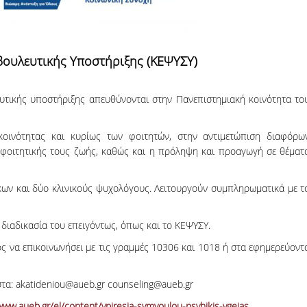
06, 2026
across Europe
βουλευτικής Υποστήριξης (ΚΕΨΥΣΥ)
υτικής υποστήριξης απευθύνονται στην Πανεπιστημιακή κοινότητα το
κοινότητας και κυρίως των φοιτητών, στην αντιμετώπιση διαφόρω
 φοιτητικής τους ζωής, καθώς και η πρόληψη και προαγωγή σε θέματ
κων και δύο κλινικούς ψυχολόγους. Λειτουργούν συμπληρωματικά με τ
διαδικασία του επειγόντως, όπως και το ΚΕΨΥΣΥ.
ος να επικοινωνήσει με τις γραμμές 10306 και 1018 ή στα εφημερεύοντ
στα: akatideniou@aueb.gr counseling@aueb.gr
www.aueb.gr/el/content/ypiresia-symvoulou-psyhikis-ygeias