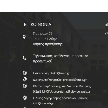
ΕΠΙΚΟΙΝΩΝΙΑ
S
Πατησίων 76
Χά
ΤΚ 104 34 Αθήνα
Χάρτης πρόσβασης
Τηλεφωνικός κατάλογος υπηρεσιών/
προσωπικού
Εκπαίδευση: diekp@aueb.gr
Διοικητικές Υπηρεσίες: protocol@aueb.gr
Κέντρο Επιμόρφωσης και Δια Βίου Μάθησης
(ΚΕΔΙΒΙΜ) ΟΠΑ: secretariat@diaviou.aueb.gr
Ειδικός Λογαριασμός Κονδυλίων Έρευνας:
info@rc.aueb.gr