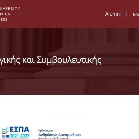
Alumni
|
e-
γικής και Συμβουλευτικής
Digital Humanities an
02
ATRIUM Transnationa
Training Visits at Org