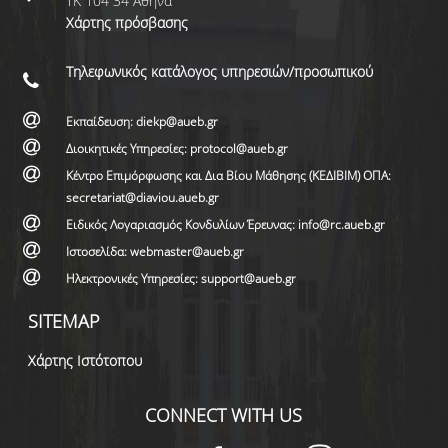
ΤΚ 104 34 Αθήνα
Χάρτης πρόσβασης
Τηλεφωνικός κατάλογος υπηρεσιών/προσωπικού
Εκπαίδευση: diekp@aueb.gr
Διοικητικές Υπηρεσίες: protocol@aueb.gr
Κέντρο Επιμόρφωσης και Δια Βίου Μάθησης (ΚΕΔΙΒΙΜ) ΟΠΑ:
secretariat@diaviou.aueb.gr
Ειδικός Λογαριασμός Κονδυλίων Έρευνας: info@rc.aueb.gr
Ιστοσελίδα: webmaster@aueb.gr
Ηλεκτρονικές Υπηρεσίες: support@aueb.gr
SITEMAP
Χάρτης Ιστότοπου
CONNECT WITH US