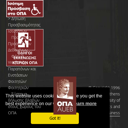
>
Δήλωση
Προσβασιμότητας
Ιστοτόπων
>
Προστασία
Προσωπικών
Δεδομένων
>
Φόρμα
Yποβολής
Παραπόνων και
Ενστάσεων
Φοιτητών/
Φοιτητριών
© Copyright 1996
>
Σύστημα
- 2026 | Athens
This website uses cookies to ensure you get the
δήλωσης βλαβών
University of
best experience on our website.
Learn more
στους χώρους του
Economics and
ΟΠΑ
Business
Got it!