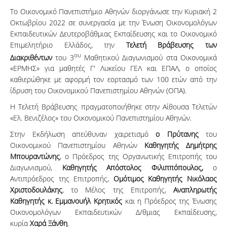
Το Οικονομικό Πανεπιστήμιο Αθηνών διοργάνωσε την Κυριακή 2
Οκτωβρίου 2022 σε συνεργασία με την Ένωση Οικονομολόγων
Εκπαιδευτικών Δευτεροβάθμιας Εκπαίδευσης και το Οικονομικό
Επιμελητήριο Ελλάδος, την
Τελετή Βράβευσης των
ου
Διακριθέντων
του 3
Μαθητικού Διαγωνισμού στα Οικονομικά
«ΕΡΜΗΣ» για μαθητές Γ' Λυκείου ΓΕΛ και ΕΠΑΛ, ο οποίος
καθιερώθηκε με αφορμή τον εορτασμό των 100 ετών από την
ίδρυση του Οικονομικού Πανεπιστημίου Αθηνών (ΟΠΑ).
Η Τελετή Βράβευσης πραγματοποιήθηκε στην Αίθουσα Τελετών
«Ελ. Βενιζέλος» του Οικονομικού Πανεπιστημίου Αθηνών.
Στην Εκδήλωση απεύθυναν χαιρετισμό
ο Πρύτανης
του
Οικονομικού Πανεπιστημίου Αθηνών
Καθηγητής Δημήτρης
Μπουραντώνης
, ο Πρόεδρος της Οργανωτικής Επιτροπής του
Διαγωνισμού,
Καθηγητής Απόστολος Φιλιππόπουλος,
ο
Αντιπρόεδρος της Επιτροπής,
Ομότιμος Καθηγητής
Νικόλαος
Χριστοδουλάκης
, το Μέλος της Επιτροπής,
Αναπληρωτής
Καθηγητής κ. Εμμανουήλ Κρητικός
και η Πρόεδρος της Ένωσης
Οικονομολόγων Εκπαιδευτικών Δ/θμιας Εκπαίδευσης,
κυρία
Χαρά Ξάνθη
.