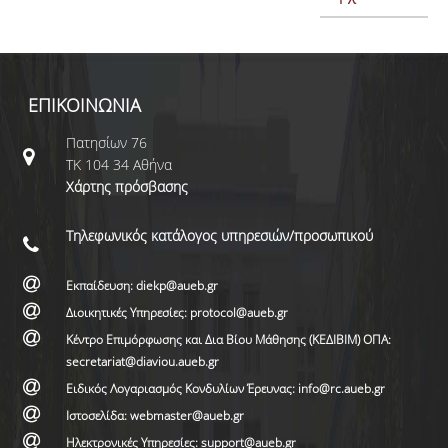
ΕΠΙΚΟΙΝΩΝΙΑ
Πατησίων 76
ΤΚ 104 34 Αθήνα
Χάρτης πρόσβασης
Τηλεφωνικός κατάλογος υπηρεσιών/προσωπικού
Εκπαίδευση: diekp@aueb.gr
Διοικητικές Υπηρεσίες: protocol@aueb.gr
Κέντρο Επιμόρφωσης και Δια Βίου Μάθησης (ΚΕΔΙΒΙΜ) ΟΠΑ:
secretariat@diaviou.aueb.gr
Ειδικός Λογαριασμός Κονδυλίων Έρευνας: info@rc.aueb.gr
Ιστοσελίδα: webmaster@aueb.gr
Ηλεκτρονικές Υπηρεσίες: support@aueb.gr