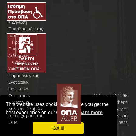
>
Δήλωση
Προσβασιμότητας
Ιστοτόπων
>
Προστασία
Προσωπικών
Δεδομένων
>
Φόρμα
Yποβολής
Παραπόνων και
Ενστάσεων
Φοιτητών/
Φοιτητριών
© Copyright 1996
>
Σύστημα
- 2026 | Athens
This website uses cookies to ensure you get the
δήλωσης βλαβών
University of
best experience on our website.
Learn more
στους χώρους του
Economics and
ΟΠΑ
Business
Got it!