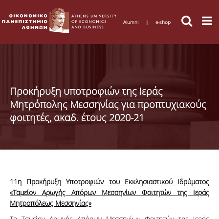
Alumni
|
e-shop
Προκήρυξη υποτροφιών της Ιεράς
Μητρόπολης Μεσσηνίας για προπτυχιακούς
φοιτητές, ακαδ. έτους 2020-21
11η Προκήρυξη Υποτροφιών του Εκκλησιαστικού Ιδρύματος
«Ταμείον Αρωγής Απόρων Μεσσηνίων Φοιτητών της Ιεράς
Μητροπόλεως Μεσσηνίας»
Το Ταμείον Αρωγής Απόρων Μεσσηνίων Φοιτητών της Ιεράς