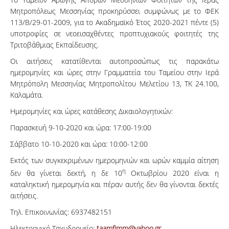
Μητροπόλεως Μεσσηνίας προκηρύσσει συμφώνως με το ΦΕΚ
113/Β/29-01-2009, για το Ακαδημαϊκό Έτος 2020-2021 πέντε (5)
υποτροφίες σε νεοεισαχθέντες προπτυχιακούς φοιτητές της
Τριτοβάθμιας Εκπαίδευσης.
Οι αιτήσεις κατατίθενται αυτοπροσώπως τις παρακάτω
ημερομηνίες και ώρες στην Γραμματεία του Ταμείου στην Ιερά
Μητρόπολη Μεσσηνίας Μητροπολίτου Μελετίου 13, ΤΚ 24.100,
Καλαμάτα.
Ημερομηνίες και ώρες κατάθεσης Δικαιολογητικών:
Παρασκευή 9-10-2020 και ώρα: 17:00-19:00
Σάββατο 10-10-2020 και ώρα: 10:00-12:00
Εκτός των συγκεκριμένων ημερομηνιών και ωρών καμμία αίτηση
η
δεν θα γίνεται δεκτή, η δε 10
Οκτωβρίου 2020 είναι η
καταληκτική ημερομηνία και πέραν αυτής δεν θα γίνονται δεκτές
αιτήσεις.
Τηλ. Επικοινωνίας: 6937482151
Ηλεκτρονικό Ταχυδρομείο:
taamfimm@yahoo.gr