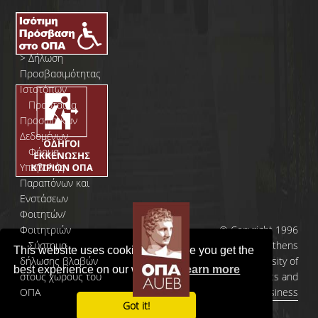
>
Δήλωση
Προσβασιμότητας
Ιστοτόπων
>
Προστασία
Προσωπικών
Δεδομένων
>
Φόρμα
Yποβολής
Παραπόνων και
Ενστάσεων
Φοιτητών/
Φοιτητριών
© Copyright 1996
>
Σύστημα
- 2026 | Athens
This website uses cookies to ensure you get the
δήλωσης βλαβών
University of
best experience on our website.
Learn more
στους χώρους του
Economics and
ΟΠΑ
Business
Got it!