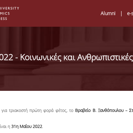
Alumni
|
e-
22 - Κοινωνικές και Ανθρωπιστικές
 για τριακοστή πρώτη φορά φέτος, το
Bραβείο Β. Ξανθόπουλου – Στ
Digital Humanities an
02
ίναι η
31η Μαΐου 2022
.
ATRIUM Transnationa
Training Visits at Org