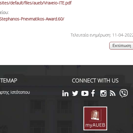
ites/default/files/aueb/Vraveio-ITE.pdf
06, 2026
across Europe
είου:
--Stephanos-Pnevmatikos-Award.60/
Τελευταία ενημέρωση: 11-04-202
ITEMAP
CONNECT WITH US
ρτης Ιστότοπου