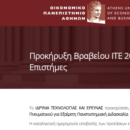
Προκήρυξη Βραβείου ΙΤΕ 20
Επιστήμες
Το
IΔPYMA TEXNOΛOΓIAΣ KAI EPEYNAΣ
προκηρύσσει,
Πνευματικού για Eξαίρετη Πανεπιστημιακή Διδασκαλία
.
Η καταληκτική ημερομηνία υποβολής των προτάσεων ε