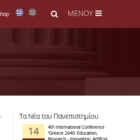
shop
Τα Νέα του Πανεπιστημίου
.
d Arts -
4th International Conference
1
14
09
l Access
“Greece 2040: Education,
F
anizations
Research - Innovation, Artificial
C