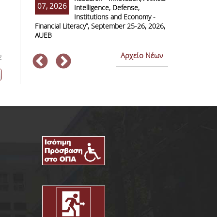
07, 2026
07, 2026
Intelligence, Defense,
M
Institutions and Economy -
F
Financial Literacy”, September 25-26, 2026,
Economics and
AUEB
Αρχείο Νέων
2