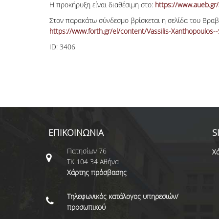
Η προκήρυξη είναι διαθέσιμη στο:
https://www.aueb.gr/s
Στον παρακάτω σύνδεσμο βρίσκεται η σελίδα του Βραβ
https://www.forth.gr/el/content/Vassilis-Xanthopoulos
ID:
3406
ΕΠΙΚΟΙΝΩΝΙΑ
S
Πατησίων 76
Χά
ΤΚ 104 34 Αθήνα
Χάρτης πρόσβασης
Τηλεφωνικός κατάλογος υπηρεσιών/
προσωπικού