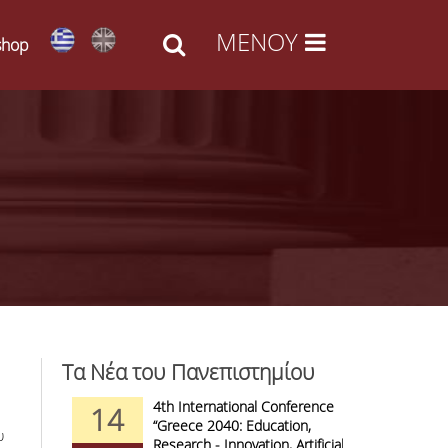
shop
Τα Νέα του Πανεπιστημίου
d Arts -
4th International Conference
1
14
09
l Access
“Greece 2040: Education,
F
υ
anizations
Research - Innovation, Artificial
C