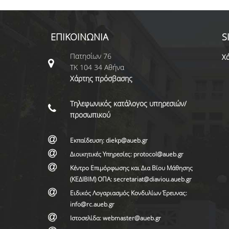
ΕΠΙΚΟΙΝΩΝΙΑ
S
Πατησίων 76
Χά
ΤΚ 104 34 Αθήνα
Χάρτης πρόσβασης
Τηλεφωνικός κατάλογος υπηρεσιών/
προσωπικού
Εκπαίδευση: diekp@aueb.gr
Διοικητικές Υπηρεσίες: protocol@aueb.gr
Κέντρο Επιμόρφωσης και Δια Βίου Μάθησης
(ΚΕΔΙΒΙΜ) ΟΠΑ: secretariat@diaviou.aueb.gr
Ειδικός Λογαριασμός Κονδυλίων Έρευνας:
info@rc.aueb.gr
Ιστοσελίδα: webmaster@aueb.gr