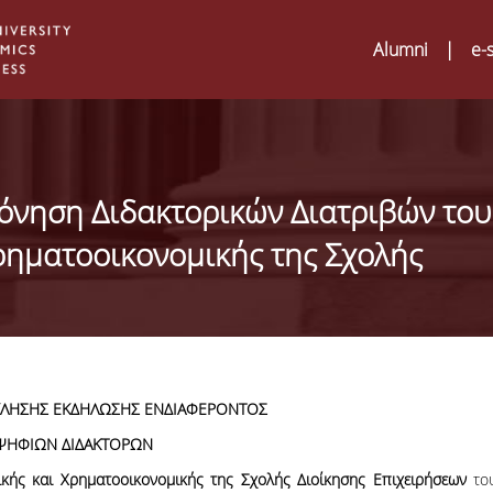
Alumni
|
e-
όνηση Διδακτορικών Διατριβών του
ρηματοοικονομικής της Σχολής
ΛΗΣΗΣ ΕΚΔΗΛΩΣΗΣ ΕΝΔΙΑΦΕΡΟΝΤΟΣ
ΨΗΦΙΩΝ ΔΙΔΑΚΤΟΡΩΝ
Digital Humanities an
02
ATRIUM Transnationa
ικής και Χρηματοοικονομικής της Σχολής Διοίκησης Επιχειρήσεων
το
Training Visits at Org