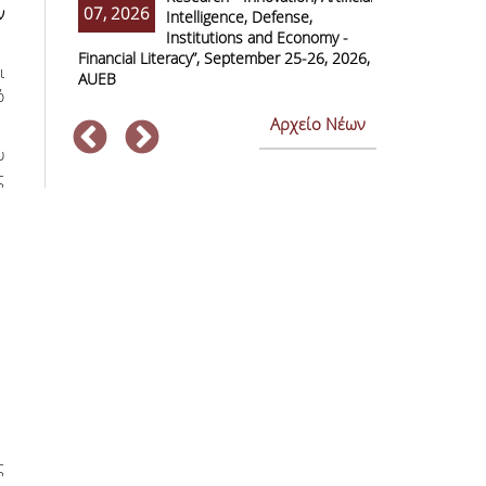
07, 2026
07, 2026
ν
Intelligence, Defense,
M
Institutions and Economy -
F
Financial Literacy”, September 25-26, 2026,
Economics and
ι
AUEB
ό
Αρχείο Νέων
υ
ς
ς