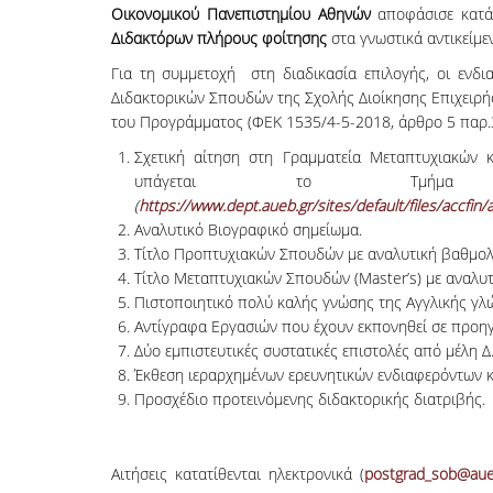
Οικονομικού Πανεπιστημίου Αθηνών
αποφάσισε κατά
Διδακτόρων πλήρους φοίτησης
στα γνωστικά αντικείμε
Για τη συμμετοχή στη διαδικασία επιλογής, οι ενδ
Διδακτορικών Σπουδών της Σχολής Διοίκησης Επιχειρ
του Προγράμματος (ΦΕΚ 1535/4-5-2018, άρθρο 5 παρ.3
Σχετική αίτηση στη Γραμματεία Μεταπτυχιακών 
υπάγεται το Τμήμα Λογ
(
https://www.dept.aueb.gr/sites/default/files/accfin/
Αναλυτικό Βιογραφικό σημείωμα.
Τίτλο Προπτυχιακών Σπουδών με αναλυτική βαθμολ
Τίτλο Μεταπτυχιακών Σπουδών (Master’s) με αναλυτ
Πιστοποιητικό πολύ καλής γνώσης της Αγγλικής γλώ
Αντίγραφα Εργασιών που έχουν εκπονηθεί σε προη
Δύο εμπιστευτικές συστατικές επιστολές από μέλη 
Έκθεση ιεραρχημένων ερευνητικών ενδιαφερόντων κ
Προσχέδιο προτεινόμενης διδακτορικής διατριβής.
Αιτήσεις κατατίθενται ηλεκτρονικά (
postgrad_sob@aue