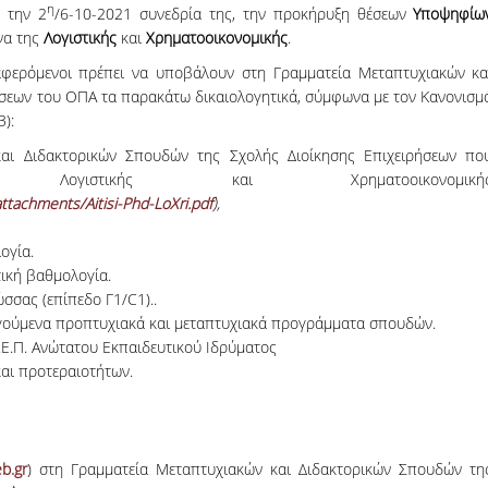
η
06, 2026
 την 2
/6-10-2021 συνεδρία της, την προκήρυξη θέσεων
Υποψηφίω
across Europe
να της
Λογιστικής
και
Χρηματοοικονομικής
.
ιαφερόμενοι πρέπει να υποβάλουν στη Γραμματεία Μεταπτυχιακών κα
ήσεων του ΟΠΑ τα παρακάτω δικαιολογητικά, σύμφωνα με τον Κανονισμ
):
και Διδακτορικών Σπουδών της Σχολής Διοίκησης Επιχειρήσεων πο
ιστικής και Χρηματοοικονομική
attachments/Aitisi-Phd-LoXri.pdf
),
ογία.
ική βαθμολογία.
σσας (επίπεδο Γ1/C1)..
γούμενα προπτυχιακά και μεταπτυχιακά προγράμματα σπουδών.
Δ.Ε.Π. Ανώτατου Εκπαιδευτικού Ιδρύματος
αι προτεραιοτήτων.
b.gr
) στη Γραμματεία Μεταπτυχιακών και Διδακτορικών Σπουδών τη