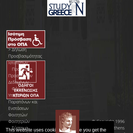
>
Δήλωση
Προσβασιμότητας
Ιστοτόπων
>
Προστασία
Προσωπικών
Δεδομένων
>
Φόρμα
Yποβολής
Παραπόνων και
Ενστάσεων
Φοιτητών/
Φοιτητριών
© Copyright 1996
>
Σύστημα
- 2026 | Athens
This website uses cookies to ensure you get the