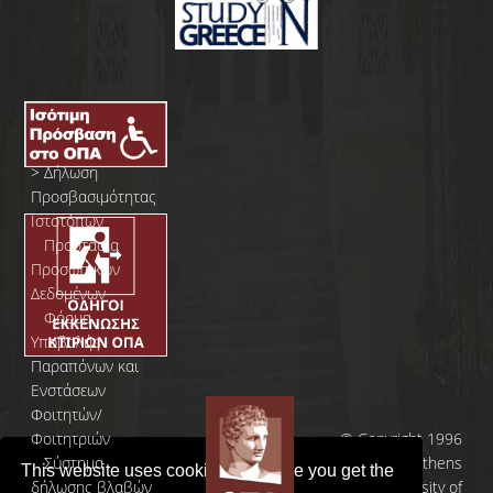
>
Δήλωση
Προσβασιμότητας
Ιστοτόπων
>
Προστασία
Προσωπικών
Δεδομένων
>
Φόρμα
Yποβολής
Παραπόνων και
Ενστάσεων
Φοιτητών/
Φοιτητριών
© Copyright 1996
>
Σύστημα
- 2026 | Athens
This website uses cookies to ensure you get the
δήλωσης βλαβών
University of