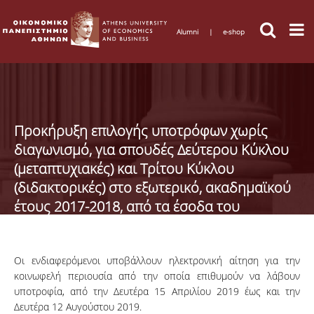
Alumni
|
e-shop
Προκήρυξη επιλογής υποτρόφων χωρίς
διαγωνισμό, για σπουδές Δεύτερου Κύκλου
(μεταπτυχιακές) και Τρίτου Κύκλου
(διδακτορικές) στο εξωτερικό, ακαδημαϊκού
έτους 2017-2018, από τα έσοδα του
κληροδοτήματος «ΠΑΝ. ΤΡΙΑΝΤΑΦΥΛΛΙΔΗ»
Οι ενδιαφερόμενοι υποβάλλουν ηλεκτρονική αίτηση για την
κοινωφελή περιουσία από την οποία επιθυμούν να λάβουν
υποτροφία, από την Δευτέρα 15 Απριλίου 2019 έως και την
Δευτέρα 12 Αυγούστου 2019.