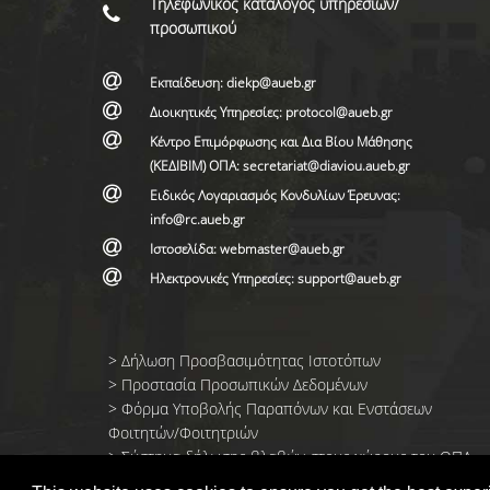
Τηλεφωνικός κατάλογος υπηρεσιών/
προσωπικού
Εκπαίδευση: diekp@aueb.gr
Διοικητικές Υπηρεσίες: protocol@aueb.gr
Κέντρο Επιμόρφωσης και Δια Βίου Μάθησης
(ΚΕΔΙΒΙΜ) ΟΠΑ: secretariat@diaviou.aueb.gr
Ειδικός Λογαριασμός Κονδυλίων Έρευνας:
info@rc.aueb.gr
Ιστοσελίδα: webmaster@aueb.gr
Ηλεκτρονικές Υπηρεσίες: support@aueb.gr
>
Δήλωση Προσβασιμότητας Ιστοτόπων
>
Προστασία Προσωπικών Δεδομένων
>
Φόρμα Yποβολής Παραπόνων και Ενστάσεων
Φοιτητών/Φοιτητριών
>
Σύστημα δήλωσης βλαβών στους χώρους του ΟΠΑ