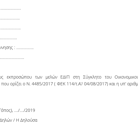
……………………
……………...
………………..
…………...
νησης : ……………..
……………………..
ως εκπροσώπου των μελών ΕΔΙΠ στη Σύγκλητο του Οικονομικο
ου ορίζει ο Ν. 4485/2017 ( ΦΕΚ 114/τ.Α’/ 04/08/2017) και η υπ’ αριθμ
Τόπος), …./…./2019
Δηλών / Η Δηλούσα