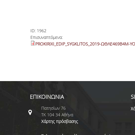
ID:
1962
Επισυναπτόμενα:
PROKIRIXI_EDIP_SYGKLITOS_2019-ΩΘΛΕ469Β4Μ-ΥΟ
ΕΠΙΚΟΙΝΩΝΙΑ
S
Πατησίων 76
Χά
ΤΚ 104 34 Αθήνα
Χάρτης πρόσβασης