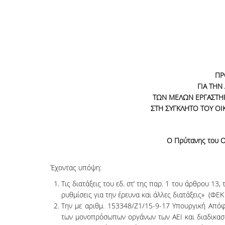
ΠΡ
ΓΙΑ ΤΗ
ΤΩΝ ΜΕΛΩΝ ΕΡΓΑΣΤΗΡΙ
ΣΤΗ ΣΥΓΚΛΗΤΟ ΤΟΥ Ο
Ο Πρύτανης του Ο
Έχοντας υπόψη:
Τις διατάξεις του εδ. στ’ της παρ. 1 του άρθρου 1
ρυθμίσεις για την έρευνα και άλλες διατάξεις» (ΦΕΚ 1
Την με αριθμ. 153348/Ζ1/15-9-17 Υπουργική Απόφ
των μονοπρόσωπων οργάνων των ΑΕΙ και διαδικασί