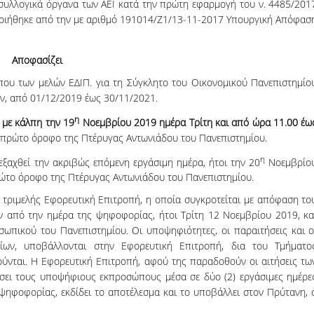
 συλλογικά όργανα των ΑΕΙ κατά την πρώτη εφαρμογή του ν. 4485/201
ποποιήθηκε από την με αριθμό 191014/Ζ1/13-11-2017 Υπουργική Απόφασ
Αποφασίζει
που των μελών ΕΔΙΠ. για τη Σύγκλητο του Οικονομικού Πανεπιστημίο
ών, από 01/12/2019 έως 30/11/2021.
η
 με κάλπη την 19
Νοεμβρίου 2019 ημέρα Τρίτη και από ώρα 11.00 έω
 πρώτο όροφο της Πτέρυγας Αντωνιάδου του Πανεπιστημίου.
η
ξαχθεί την ακριβώς επόμενη εργάσιμη ημέρα, ήτοι την 20
Νοεμβρίο
ρώτο όροφο της Πτέρυγας Αντωνιάδου του Πανεπιστημίου.
ι τριμελής Εφορευτική Επιτροπή, η οποία συγκροτείται με απόφαση το
ιν από την ημέρα της ψηφοφορίας, ήτοι Τρίτη 12 Νοεμβρίου 2019, κα
σωπικού του Πανεπιστημίου. Οι υποψηφιότητες, οι παραιτήσεις και ο
ίων, υποβάλλονται στην Εφορευτική Επιτροπή, δια του Τμήματο
νται. Η Εφορευτική Επιτροπή, αφού της παραδοθούν οι αιτήσεις τω
ύσσει τους υποψήφιους εκπροσώπους μέσα σε δύο (2) εργάσιμες ημέρε
 ψηφοφορίας, εκδίδει το αποτέλεσμα και το υποβάλλει στον Πρύτανη, 