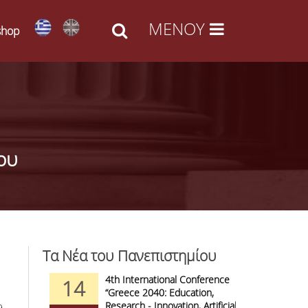
shop
ου
Τα Νέα του Πανεπιστημίου
d Arts -
4th International Conference
1
14
09
l Access
“Greece 2040: Education,
F
anizations
Research - Innovation, Artificial
C
9