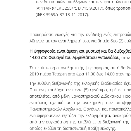
των διοικητικών υπαλλήλων και των φοιτητών στα
(Α’ 114)» (ΦΕΚ 3255/ τ. Β’ /15.9.2017), όπως τρο
(ΦΕΚ 3969/τ.Β’/ 13-11-2017).
Προκηρύσσει εκλογές για την ανάδειξη ενός εκπροσώ
Αθηνών, με τον αναπληρωτή του, για θητεία δύο (2) ετ
Η ψηφοφορία είναι άμεση και μυστική και θα διεξαχθεί
14.00 στο Φουαγιέ του Αμφιθεάτρου Αντωνιάδου,
στον
Σε περίπτωση επαναληπτικής ψηφοφορίας αυτή θα διε
2019 ημέρα Τετάρτη από ώρα 11.00 έως 14.00 στον π
Την ευθύνη διεξαγωγής της εκλογικής διαδικασίας έχε
Πρύτανη, τουλάχιστον πέντε (5) εργάσιμες ημέρες πρ
αποτελείται από μέλη Εργαστηριακού Διδακτικού Προ
ενστάσεις σχετικά με την ανακήρυξη των υποψηφ
Πανεπιστημιακών Αρχών και Οργάνων και πρωτοκολλού
ενδιαφερομένων, εξετάζει την εκλογιμότητα, ανακηρ
από την συγκρότησή της, επιβλέπει τη διεξαγωγή της
οποίος εκδίδει τη διαπιστωτική πράξη εκλογής.