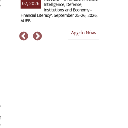
07, 2026
07, 2026
Intelligence, Defense,
M
7
Institutions and Economy -
F
Financial Literacy”, September 25-26, 2026,
Economics and
AUEB
Αρχείο Νέων
,
η
,