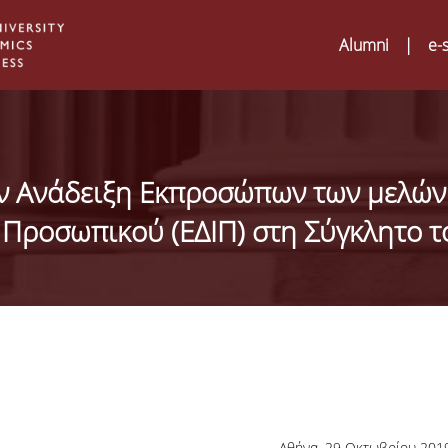
Alumni
|
e-
ν Ανάδειξη Εκπροσώπων των μελών
 Προσωπικού (ΕΔΙΠ) στη Σύγκλητο τ
Digital Humanities an
02
ATRIUM Transnationa
Training Visits at Org
Αθήνα, 29 Οκτωβρίου 201