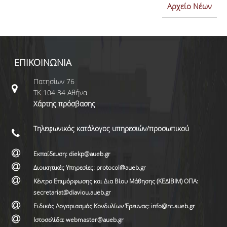
Αρχείο Νέων
ΕΠΙΚΟΙΝΩΝΙΑ
Πατησίων 76
ΤΚ 104 34 Αθήνα
Χάρτης πρόσβασης
Τηλεφωνικός κατάλογος υπηρεσιών/προσωπικού
Εκπαίδευση: diekp@aueb.gr
Διοικητικές Υπηρεσίες: protocol@aueb.gr
Κέντρο Επιμόρφωσης και Δια Βίου Μάθησης (ΚΕΔΙΒΙΜ) ΟΠΑ:
secretariat@diaviou.aueb.gr
Ειδικός Λογαριασμός Κονδυλίων Έρευνας: info@rc.aueb.gr
Ιστοσελίδα: webmaster@aueb.gr