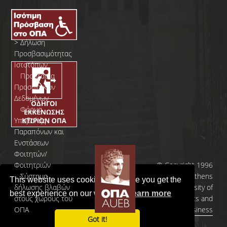
>
Δήλωση
Προσβασιμότητας
Ιστοτόπων
>
Προστασία
Προσωπικών
Δεδομένων
>
Φόρμα
Yποβολής
Παραπόνων και
Ενστάσεων
Φοιτητών/
Φοιτητριών
© Copyright 1996
>
Σύστημα
- 2026 | Athens
This website uses cookies to ensure you get the
δήλωσης βλαβών
University of
best experience on our website.
Learn more
στους χώρους του
Economics and
ΟΠΑ
Business
Got it!