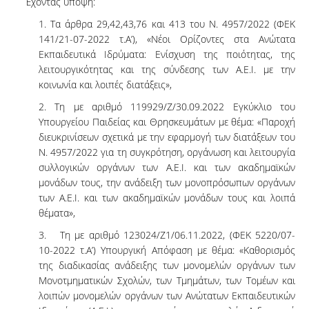
Έχοντας υπόψη:
1. Τα άρθρα 29,42,43,76 και 413 του Ν. 4957/2022 (ΦΕΚ
141/21-07-2022 τ.Α’), «Νέοι Ορίζοντες στα Ανώτατα
Εκπαιδευτικά Ιδρύματα: Ενίσχυση της ποιότητας, της
λειτουργικότητας και της σύνδεσης των Α.Ε.Ι. με την
κοινωνία και λοιπές διατάξεις»,
2. Τη με αριθμό 119929/Ζ/30.09.2022 Εγκύκλιο του
Υπουργείου Παιδείας και Θρησκευμάτων με θέμα: «Παροχή
διευκρινίσεων σχετικά με την εφαρμογή των διατάξεων του
Ν. 4957/2022 για τη συγκρότηση, οργάνωση και λειτουργία
συλλογικών οργάνων των Α.Ε.Ι. και των ακαδημαϊκών
μονάδων τους, την ανάδειξη των μονοπρόσωπων οργάνων
των Α.Ε.Ι. και των ακαδημαϊκών μονάδων τους και λοιπά
θέματα»,
3. Τη με αριθμό 123024/Ζ1/06.11.2022, (ΦΕΚ 5220/07-
10-2022 τ.Α’) Υπουργική Απόφαση με θέμα: «Καθορισμός
της διαδικασίας ανάδειξης των μονομελών οργάνων των
Μονοτμηματικών Σχολών, των Τμημάτων, των Τομέων και
λοιπών μονομελών οργάνων των Ανώτατων Εκπαιδευτικών