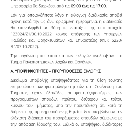
ψηφοφορία θα διαρκέσει από τις
09:00 έως τις 17:00.
Εάν για οποιονδήποτε λόγο η εκλογική διαδικασία αποβεί
άγονη κατά την ως άνω οριζόμενη ημερομηνία, η διαδικασία
θα επαναληφθεί με βάση τις διατάξεις της υπό στοιχεία
123024/Ζ1/06.10.2022 κοινής απόφασης των Υπουργών
Παιδείας και Θρησκευμάτων και Επικρατείας (ΦΕΚ 5220/
Β΄/07.10.2022).
Την οργάνωση και εποπτεία των εκλογών αναλαμβάνει το
Τμήμα Πανεπιστημιακών Αρχών και Οργάνων.
Α. ΥΠΟΨΗΦΙΟΤΗΤΕΣ – ΠΡΟΎΠΟΘΕΣΕΙΣ ΕΚΛΟΓΗΣ
Δικαίωμα υποβολής υποψηφιότητας για τη θέση του/της
εκπροσώπου των φοιτητών/φοιτητριών στη Συνέλευση του
Τμήματος έχουν όλοι/όλες οι φοιτητές/φοιτήτριες των
προγραμμάτων σπουδών πρώτου, δεύτερου και τρίτου
κύκλου του Τμήματος, υπό την προϋπόθεση ότι κατά τη
διάρκεια της προκηρυσσόμενης θητείας δεν υπερβαίνουν την
ελάχιστη διάρκεια του προγράμματος σπουδών σύμφωνα με
την απόφαση ίδρυσής του. Ειδικά οι υποψήφιοι διδάκτορες