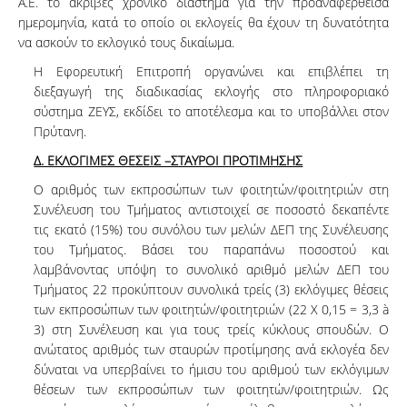
Α.Ε. το ακριβές χρονικό διάστημα για την προαναφερθείσα
ημερομηνία, κατά το οποίο οι εκλογείς θα έχουν τη δυνατότητα
να ασκούν το εκλογικό τους δικαίωμα.
Η Εφορευτική Επιτροπή οργανώνει και επιβλέπει τη
διεξαγωγή της διαδικασίας εκλογής στο πληροφοριακό
σύστημα ΖΕΥΣ, εκδίδει το αποτέλεσμα και το υποβάλλει στον
Πρύτανη.
Δ. ΕΚΛΟΓΙΜΕΣ ΘΕΣΕΙΣ –ΣΤΑΥΡΟΙ ΠΡΟΤΙΜΗΣΗΣ
Ο αριθμός των εκπροσώπων των φοιτητών/φοιτητριών στη
Συνέλευση του Τμήματος αντιστοιχεί σε ποσοστό δεκαπέντε
τις εκατό (15%) του συνόλου των μελών ΔΕΠ της Συνέλευσης
του Τμήματος. Βάσει του παραπάνω ποσοστού και
λαμβάνοντας υπόψη το συνολικό αριθμό μελών ΔΕΠ του
Τμήματος 22 προκύπτουν συνολικά τρείς (3) εκλόγιμες θέσεις
των εκπροσώπων των φοιτητών/φοιτητριών (22 Χ 0,15 = 3,3 à
3) στη Συνέλευση και για τους τρείς κύκλους σπουδών. Ο
ανώτατος αριθμός των σταυρών προτίμησης ανά εκλογέα δεν
δύναται να υπερβαίνει το ήμισυ του αριθμού των εκλόγιμων
θέσεων των εκπροσώπων των φοιτητών/φοιτητριών. Ως