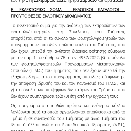
έως την
31η Δεκεμβρίου 2022
, ημέρα
Σάββατο
και ώρα
23:59
.
Β. ΕΚΛΕΚΤΟΡΙΚΟ ΣΩΜΑ – ΕΚΛΟΓΙΚΟΙ ΚΑΤΑΛΟΓΟΙ -
ΠΡΟΫΠΟΘΕΣΕΙΣ ΕΚΛΟΓΙΚΟΥ ΔΙΚΑΙΩΜΑΤΟΣ
Το εκλεκτορικό σώμα για την ανάδειξη των εκπροσώπων των
φοιτητών/φοιτητριών στη Συνέλευση του Τμήματος
απαρτίζεται από: α) το σύνολο των φοιτητών/φοιτητριών των
προγραμμάτων σπουδών πρώτου κύκλου του Τμήματος, που
δεν έχουν υπερβεί την ανώτατη διάρκεια φοίτησης σύμφωνα
με την παρ. 1 του άρθρου 76 του ν. 4957/2022, β) το σύνολο
των φοιτητών/φοιτητριών Προγραμμάτων Μεταπτυχιακών
Σπουδών (Π.Μ.Σ.) του Τμήματος, που δεν έχουν υπερβεί την
ελάχιστη διάρκεια του προγράμματος σπουδών, σύμφωνα με
την απόφαση ίδρυσής του και τον Κανονισμό του Π.Μ.Σ., και
γ) το σύνολο των υποψήφιων διδακτόρων του Τμήματος που
δεν έχουν συμπληρώσει τρία (3) έτη από την εγγραφή τους.
Ως προγράμματα σπουδών πρώτου και δεύτερου κύκλου
λογίζονται αυτά τα οποία οργανώνονται αποκλειστικά από το
Τμήμα ή σε συνεργασία του Τμήματος με άλλα Τμήματα του
ίδιου ή άλλου Ανώτατου Εκπαιδευτικού Ιδρύματος (Α.Ε.Ι.),