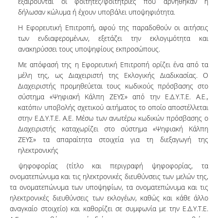
εξαιρούνται οι φοιτητές/φοιτήτριες που αρνήθηκαν ή
δήλωσαν κώλυμα ή έχουν υποβάλει υποψηφιότητα.
Η Εφορευτική Επιτροπή, αφού της παραδοθούν οι αιτήσεις
των ενδιαφερομένων, εξετάζει την εκλογιμότητα και
ανακηρύσσει τους υποψηφίους εκπροσώπους.
Με απόφασή της η Εφορευτική Επιτροπή ορίζει ένα από τα
μέλη της, ως Διαχειριστή της Εκλογικής Διαδικασίας. Ο
Διαχειριστής προμηθεύεται τους κωδικούς πρόσβασης στο
σύστημα «Ψηφιακή Κάλπη ΖΕΥΣ» από την Ε.Δ.Υ.Τ.Ε. Α.Ε.,
κατόπιν υποβολής σχετικού αιτήματος το οποίο αποστέλλεται
στην Ε.Δ.Υ.Τ.Ε. Α.Ε. Μέσω των ανωτέρω κωδικών πρόσβασης ο
Διαχειριστής καταχωρίζει στο σύστημα «Ψηφιακή Κάλπη
ΖΕΥΣ» τα απαραίτητα στοιχεία για τη διεξαγωγή της
ηλεκτρονικής
ψηφοφορίας (τίτλο και περιγραφή ψηφοφορίας, τα
ονοματεπώνυμα και τις ηλεκτρονικές διευθύνσεις των μελών της,
τα ονοματεπώνυμα των υποψηφίων, τα ονοματεπώνυμα και τις
ηλεκτρονικές διευθύνσεις των εκλογέων, καθώς και κάθε άλλο
αναγκαίο στοιχείο) και καθορίζει σε συμφωνία με την Ε.Δ.Υ.Τ.Ε.