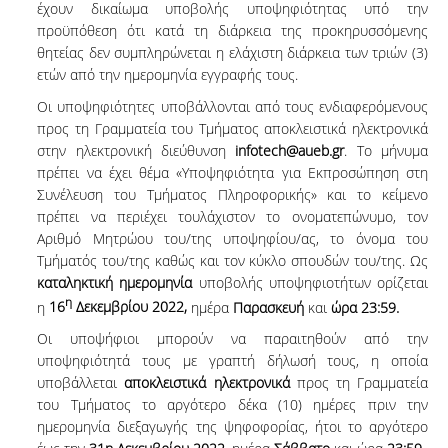
έχουν δικαίωμα υποβολής υποψηφιότητας υπό την
προϋπόθεση ότι κατά τη διάρκεια της προκηρυσσόμενης
θητείας δεν συμπληρώνεται η ελάχιστη διάρκεια των τριών (3)
ετών από την ημερομηνία εγγραφής τους.
Οι υποψηφιότητες υποβάλλονται από τους ενδιαφερόμενους
προς τη Γραμματεία του Τμήματος αποκλειστικά ηλεκτρονικά
στην ηλεκτρονική διεύθυνση
infotech@aueb.gr
. Το μήνυμα
πρέπει να έχει θέμα «Υποψηφιότητα για Εκπροσώπηση στη
Συνέλευση του Τμήματος Πληροφορικής» και το κείμενο
πρέπει να περιέχει τουλάχιστον το ονοματεπώνυμο, τον
Αριθμό Μητρώου του/της υποψηφίου/ας, το όνομα του
Τμήματός του/της καθώς και τον κύκλο σπουδών του/της. Ως
καταληκτική ημερομηνία
υποβολής υποψηφιοτήτων ορίζεται
η
η
16
Δεκεμβρίου 2022,
ημέρα
Παρασκευή
και
ώρα 23:59.
Οι υποψήφιοι μπορούν να παραιτηθούν από την
υποψηφιότητά τους με γραπτή δήλωσή τους, η οποία
υποβάλλεται
αποκλειστικά ηλεκτρονικά
προς τη Γραμματεία
του Τμήματος το αργότερο δέκα (10) ημέρες πριν την
ημερομηνία διεξαγωγής της ψηφοφορίας, ήτοι το αργότερο