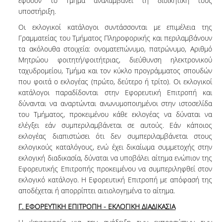
εφόσον το Τμήμα αναλαμβάνει τη διοικητική τους
υποστήριξη.
Οι εκλογικοί κατάλογοι συντάσσονται με επιμέλεια της
Γραμματείας του Τμήματος Πληροφορικής και περιλαμβάνουν
τα ακόλουθα στοιχεία: ονοματεπώνυμο, πατρώνυμο, Αριθμό
Μητρώου φοιτητή/φοιτήτριας, διεύθυνση ηλεκτρονικού
ταχυδρομείου, Τμήμα και τον κύκλο προγράμματος σπουδών
που φοιτά ο εκλογέας (πρώτο, δεύτερο ή τρίτο). Οι εκλογικοί
κατάλογοι παραδίδονται στην Εφορευτική Επιτροπή και
δύνανται να αναρτώνται ανωνυμοποιημένοι στην ιστοσελίδα
του Τμήματος, προκειμένου κάθε εκλογέας να δύναται να
ελέγξει εάν συμπεριλαμβάνεται σε αυτούς. Εάν κάποιος
εκλογέας διαπιστώσει ότι δεν συμπεριλαμβάνεται στους
εκλογικούς καταλόγους, ενώ έχει δικαίωμα συμμετοχής στην
εκλογική διαδικασία, δύναται να υποβάλει αίτημα ενώπιον της
Εφορευτικής Επιτροπής προκειμένου να συμπεριληφθεί στον
εκλογικό κατάλογο. Η Εφορευτική Επιτροπή με απόφασή της
αποδέχεται ή απορρίπτει αιτιολογημένα το αίτημα.
Γ. ΕΦΟΡΕΥΤΙΚΗ ΕΠΙΤΡΟΠΗ - ΕΚΛΟΓΙΚΗ ΔΙΑΔΙΚΑΣΙΑ