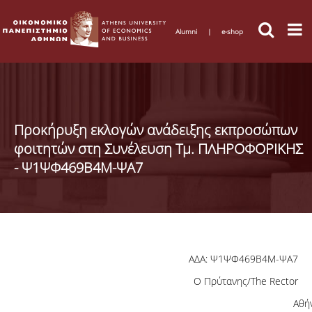
Alumni
|
e-shop
Προκήρυξη εκλογών ανάδειξης εκπροσώπων
φοιτητών στη Συνέλευση Τμ. ΠΛΗΡΟΦΟΡΙΚΗΣ
- Ψ1ΨΦ469Β4Μ-ΨΑ7
ΑΔΑ: Ψ1ΨΦ469Β4Μ-ΨΑ7
Ο Πρύτανης/The Rector
Αθή