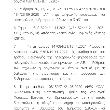
όργανα των Α.Ε.Ι.» (Β΄ 5220)»,
5. Τα άρθρα 76, 77, 78, 79 και 80 του Ν.4727/2020 (ΦΕΚ
184/23-09-2020 τ.Α΄) περί ψηφιακής διαφάνειας και
υποχρεώσεις ανάρτησης πράξεων στο διαδίκτυο,
6. Τη με αριθμό 5204/11.11.2021 (ΦΕΚ 5244/12-11-2021
τ.Β΄) Υπουργική Απόφαση «Λειτουργία ψηφιακής κάλπης
«ΖΕΥΣ»,
7. Τη με αριθμό 147084/Ζ1/16.11.2021 Υπουργική
Απόφαση (ΦΕΚ 5364/19-11-2021 τ.Β’) «Καθορισμός του
τρόπου διεξαγωγής της ηλεκτρονικής ψηφοφορίας των
εκλογικών διαδικασιών των οργάνων των Α.Ε.Ι. – Ρύθμιση
των τεχνικών ή οργανωτικών μέτρων σχετικά με τη
διεξαγωγή της διαδικασίας και την προστασία των
δεδομένων προσωπικού χαρακτήρα»,
8. Τη με αριθμό 108159/Ζ1/21.08.2020 (ΦΕΚ ΥΟΔΔ:
677/28-08-2020) Διαπιστωτική Πράξη της Υπουργού
Παιδείας, Έρευνας και Θρησκευμάτων, με την οποία
διαπιστώνεται η εκλογή του κ. Δημητρίου Μπουραντώνη,
Καθηγητή Α΄ Βαθμίδας του Τμήματος Διεθνών και