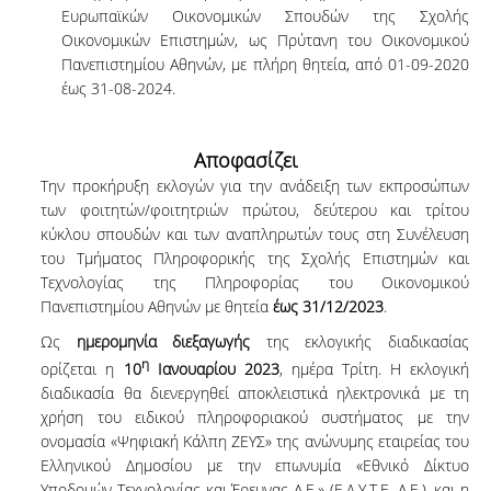
Ευρωπαϊκών Οικονομικών Σπουδών της Σχολής
Οικονομικών Επιστημών, ως Πρύτανη του Οικονομικού
Πανεπιστημίου Αθηνών, με πλήρη θητεία, από 01-09-2020
έως 31-08-2024.
Αποφασίζει
Την προκήρυξη εκλογών για την ανάδειξη των εκπροσώπων
των φοιτητών/φοιτητριών πρώτου, δεύτερου και τρίτου
κύκλου σπουδών και των αναπληρωτών τους στη Συνέλευση
του Τμήματος Πληροφορικής της Σχολής Επιστημών και
Τεχνολογίας της Πληροφορίας του Οικονομικού
Πανεπιστημίου Αθηνών με θητεία
έως 31/12/2023
.
Ως
ημερομηνία διεξαγωγής
της εκλογικής διαδικασίας
η
ορίζεται η
10
Ιανουαρίου 2023
, ημέρα Τρίτη. Η εκλογική
διαδικασία θα διενεργηθεί αποκλειστικά ηλεκτρονικά με τη
χρήση του ειδικού πληροφοριακού συστήματος με την
ονομασία «Ψηφιακή Κάλπη ΖΕΥΣ» της ανώνυμης εταιρείας του
Ελληνικού Δημοσίου με την επωνυμία «Εθνικό Δίκτυο
Υποδομών Τεχνολογίας και Έρευνας Α.Ε.» (Ε.Δ.Υ.Τ.Ε. Α.Ε.). και η