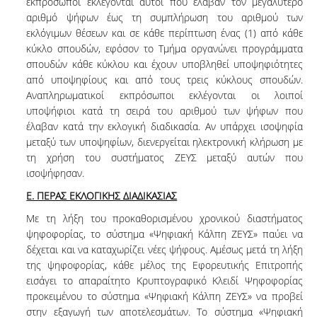
εκπρόσωποι εκλέγονται αυτοί που έλαβαν τον μεγαλύτερο
αριθμό ψήφων έως τη συμπλήρωση του αριθμού των
εκλόγιμων θέσεων και σε κάθε περίπτωση ένας (1) από κάθε
κύκλο σπουδών, εφόσον το Τμήμα οργανώνει προγράμματα
σπουδών κάθε κύκλου και έχουν υποβληθεί υποψηφιότητες
από υποψηφίους και από τους τρεις κύκλους σπουδών.
Αναπληρωματικοί εκπρόσωποι εκλέγονται οι λοιποί
υποψήφιοι κατά τη σειρά του αριθμού των ψήφων που
έλαβαν κατά την εκλογική διαδικασία. Αν υπάρχει ισοψηφία
μεταξύ των υποψηφίων, διενεργείται ηλεκτρονική κλήρωση με
τη χρήση του συστήματος ΖΕΥΣ μεταξύ αυτών που
ισοψήφησαν.
Ε. ΠΕΡΑΣ ΕΚΛΟΓΙΚΗΣ ΔΙΑΔΙΚΑΣΙΑΣ
Με τη λήξη του προκαθορισμένου χρονικού διαστήματος
ψηφοφορίας, το σύστημα «Ψηφιακή Κάλπη ΖΕΥΣ» παύει να
δέχεται και να καταχωρίζει νέες ψήφους. Αμέσως μετά τη λήξη
της ψηφοφορίας, κάθε μέλος της Εφορευτικής Επιτροπής
εισάγει το απαραίτητο Κρυπτογραφικό Κλειδί Ψηφοφορίας
προκειμένου το σύστημα «Ψηφιακή Κάλπη ΖΕΥΣ» να προβεί
στην εξαγωγή των αποτελεσμάτων. Το σύστημα «Ψηφιακή