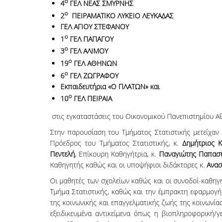
ο
4
ΓΕΛ ΝΕΑΣ ΣΜΥΡΝΗΣ
ο
2
ΠΕΙΡΑΜΑΤΙΚΟ ΛΥΚΕΙΟ ΛΕΥΚΑΔΑΣ
ΓΕΛ ΑΓΙΟΥ ΣΤΕΦΑΝΟΥ
ο
1
ΓΕΛ ΠΑΠΑΓΟΥ
ο
3
ΓΕΛ ΑΛΙΜΟΥ
ο
19
ΓΕΛ ΑΘΗΝΩΝ
ο
6
ΓΕΛ ΖΩΓΡΑΦΟΥ
Εκπαιδευτήρια «Ο ΠΛΑΤΩΝ» και
ο
10
ΓΕΛ ΠΕΙΡΑΙΑ
στις εγκαταστάσεις του Οικονομικού Πανεπιστημίου Α
Στην παρουσίαση του Τμήματος Στατιστικής μετείχαν 
Πρόεδρος του Τμήματος Στατιστικής, κ.
Δημήτριος 
Πεντελή
, Επίκουρη Καθηγήτρια, κ.
Παναγιώτης Παπασ
Καθηγητής καθώς και οι υποψήφιοι διδάκτορες κ.
Ανασ
Οι μαθητές των σχολείων καθώς και οι συνοδοί-καθηγη
Τμήμα Στατιστικής, καθώς και την έμπρακτη εφαρμογή 
της κοινωνικής και επαγγελματικής ζωής της κοινωνίας
εξειδικευμένα αντικείμενα όπως η βιοπληροφορική/γε