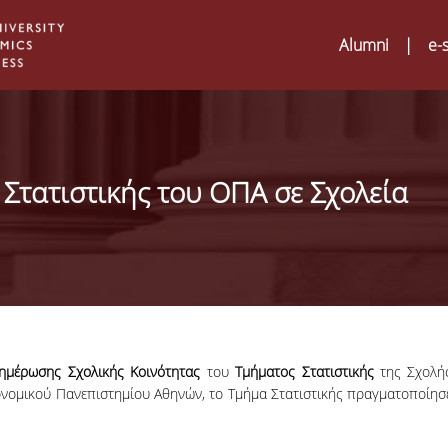
Alumni
|
e-
Στατιστικής του ΟΠΑ σε Σχολεία
ημέρωσης Σχολικής Κοινότητας
του
Τμήματος Στατιστικής
της Σχολή
ονομικού Πανεπιστημίου Αθηνών, το Τμήμα Στατιστικής πραγματοποίησ
Digital Humanities an
02
ATRIUM Transnationa
Training Visits at Org