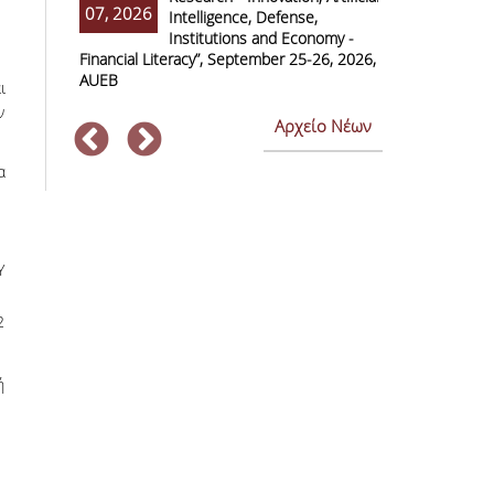
07, 2026
07, 2026
Intelligence, Defense,
M
Institutions and Economy -
F
Financial Literacy”, September 25-26, 2026,
Economics and
AUEB
ι
ν
Αρχείο Νέων
α
Υ
2
ή