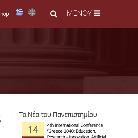
shop
Τα Νέα του Πανεπιστημίου
ς
ε
d Arts -
4th International Conference
1
14
09
l Access
“Greece 2040: Education,
F
anizations
Research - Innovation, Artificial
C