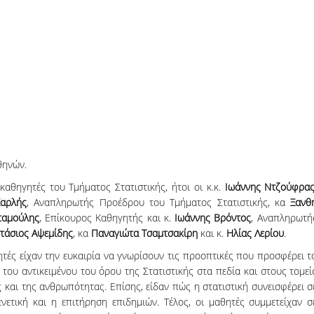
θηνών.
καθηγητές του Τμήματος Στατιστικής, ήτοι οι κ.κ.
Ιωάννης Ντζούφρα
Καρλής
, Αναπληρωτής Προέδρου του Τμήματος Στατιστικής, κα
Ξανθ
ταμούλης
, Επίκουρος Καθηγητής και κ.
Ιωάννης Βρόντος
, Αναπληρωτή
τάσιος Αψεμίδης
, κα
Παναγιώτα Τσαμτσακίρη
και κ.
Ηλίας Λερίου
.
τές είχαν την ευκαιρία να γνωρίσουν τις προοπτικές που προσφέρει τ
του αντικειμένου του όρου της Στατιστικής στα πεδία και στους τομεί
 και της ανθρωπότητας. Επίσης, είδαν πώς η στατιστική συνεισφέρει σ
νετική και η επιτήρηση επιδημιών. Τέλος, οι μαθητές συμμετείχαν σ