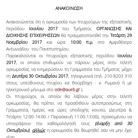
ΑΝΑΚΟΙΝΩΣΗ
Ανακοινώνεται ότι η ορκωμοσία των πτυχιούχων της εξεταστικής
περιόδου
Ιουνίου 2017
του Τμήματος
ΟΡΓΑΝΩΣΗΣ ΚΑΙ
ΔΙΟΙΚΗΣΗΣ ΕΠΙΧΕΙΡΗΣΕΩΝ
θα πραγματοποιηθεί την
Τετάρτη 29
Νοεμβρίου 2017
και ώρα:
10:00 π.μ.
στο Αμφιθέατρο
Αντωνιάδου του Πανεπιστημίου.
Παρακαλούνται οι πτυχιούχοι εξεταστικής περιόδου
Ιουνίου
2017
, οι οποίοι επιθυμούν να πάρουν μέρος στην τελετή
ορκωμοσίας να ενημερώσουν τη Γραμματεία του Τμήματος μέχρι
τη
Δευτέρα 30 Οκτωβρίου 2017
, τηλεφωνικά (τηλ. 210-8203 310
στους υπεύθυνους πτυχίου κα Βούρβαχη - κ. Ρωμανό ή με
ηλεκτρονικό μήνυμα στο
ode@aueb.gr
).
Οι πτυχιούχοι, οι οποίοι θα λάβουν μέρος στην τελετή
ορκωμοσίας, θα πρέπει να προσέλθουν αυτοπροσώπως στη
Γραμματεία, ημέρες και ώρες υποδοχής κοινού, (Δευτέρα &
Τετάρτη 12:00-14:00 / Παρασκευή 11:00-13:00), προκειμένου να
υπογράψουν την καθομολόγησή τους
(έναρξη από 30
Οκτωβρίου)
,
αλλιώς
η ορκωμοσία θα θεωρηθεί σαν να μην έχει
γίνει.