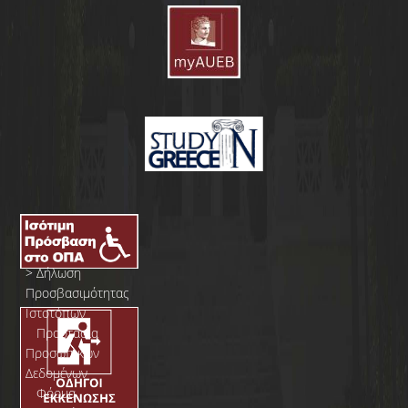
>
Δήλωση
Προσβασιμότητας
Ιστοτόπων
>
Προστασία
Προσωπικών
Δεδομένων
>
Φόρμα