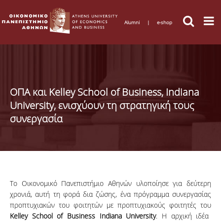
Alumni
|
e-shop
ΟΠΑ και Kelley School of Business, Indiana
University, ενισχύουν τη στρατηγική τους
συνεργασία
Το Οικονομικό Πανεπιστήμιο Αθηνών υλοποίησε για δεύτερη
χρονιά, αυτή τη φορά δια ζώσης, ένα πρόγραμμα συνεργασίας
προπτυχιακών του φοιτητών με προπτυχιακούς φοιτητές του
Kelley School of Business Indiana University
. Η αρχική ιδέα