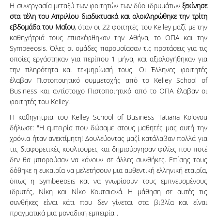
Η συνεργασία μεταξύ των φοιτητών των δύο ιδρυμάτων
ξεκίνησε
στα τέλη του Απριλίου διαδικτυακά και ολοκληρώθηκε την τρίτη
εβδομάδα του Μαΐου
, όταν οι 22 φοιτητές του Kelley μαζί με την
καθηγήτριά τους επισκέφθηκαν την Αθήνα, το ΟΠΑ και την
Symbeeosis. Όλες οι ομάδες παρουσίασαν τις προτάσεις για τις
οποίες εργάστηκαν για περίπου 1 μήνα, και αξιολογήθηκαν για
την πληρότητα και τεκμηρίωσή τους. Οι Έλληνες φοιτητές
έλαβαν Πιστοποιητικό συμμετοχής από το Kelley School of
Business και αντίστοιχο Πιστοποιητικό από το ΟΠΑ έλαβαν οι
φοιτητές του Kelley.
Η καθηγήτρια του Kelley School of Business Tatiana Kolovou
δήλωσε: "Η εμπειρία που δώσαμε στους μαθητές μας αυτή την
χρόνια ήταν ανεκτίμητη! Δουλεύοντας μαζί κατάλαβαν πολλά για
τις διαφορετικές κουλτούρες και δημιούργησαν φιλίες που ποτέ
δεν θα μπορούσαν να κάνουν σε άλλες συνθήκες. Επίσης τους
δόθηκε η ευκαιρία να μελετήσουν μια αυθεντική ελληνική εταιρία,
όπως η Symbeeosis και να γνωρίσουν τους εμπνευσμένους
ιδρυτές, Νίκη και Νίκο Κουτσιανά. Η μάθηση σε αυτές τις
συνθήκες είναι κάτι που δεν γίνεται στα βιβλία και είναι
πραγματικά μια μοναδική εμπειρία".