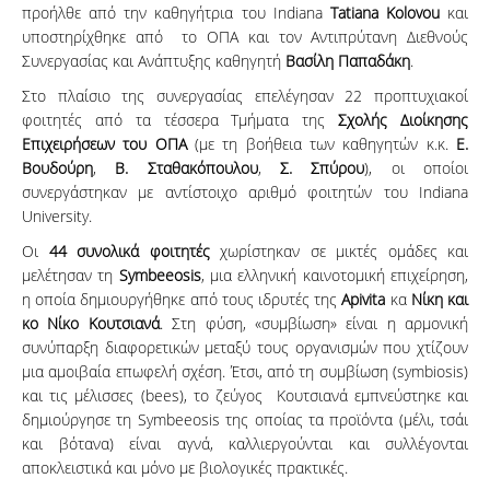
προήλθε από την καθηγήτρια του Indiana
Tatiana Kolovou
και
υποστηρίχθηκε από το ΟΠΑ και τον Αντιπρύτανη Διεθνούς
Συνεργασίας και Ανάπτυξης καθηγητή
Βασίλη Παπαδάκη
.
Στο πλαίσιο της συνεργασίας επελέγησαν 22 προπτυχιακοί
φοιτητές από τα τέσσερα Τμήματα της
Σχολής Διοίκησης
Επιχειρήσεων του ΟΠΑ
(με τη βοήθεια των καθηγητών κ.κ.
Ε.
Βουδούρη
,
Β. Σταθακόπουλου
,
Σ. Σπύρου
), οι οποίοι
συνεργάστηκαν με αντίστοιχο αριθμό φοιτητών του Indiana
University.
Οι
44 συνολικά φοιτητές
χωρίστηκαν σε μικτές ομάδες και
μελέτησαν τη
Symbeeosis
, μια ελληνική καινοτομική επιχείρηση,
η οποία δημιουργήθηκε από τους ιδρυτές της
Apivita
κα
Νίκη και
κο Νίκο Κουτσιανά
. Στη φύση, «συμβίωση» είναι η αρμονική
συνύπαρξη διαφορετικών μεταξύ τους οργανισμών που χτίζουν
μια αμοιβαία επωφελή σχέση. Έτσι, από τη συμβίωση (symbiosis)
και τις μέλισσες (bees), το ζεύγος Κουτσιανά εμπνεύστηκε και
δημιούργησε τη Symbeeosis της οποίας τα προϊόντα (μέλι, τσάι
και βότανα) είναι αγνά, καλλιεργούνται και συλλέγονται
αποκλειστικά και μόνο με βιολογικές πρακτικές.