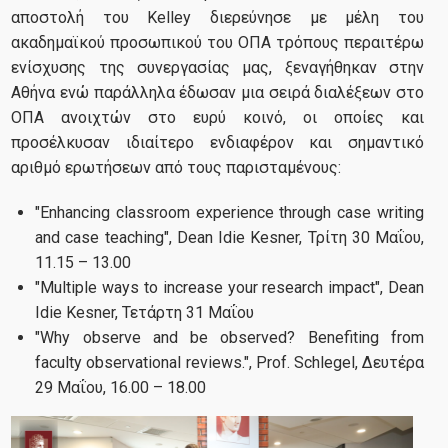
Κατατάξεις & Δίκτυα
αποστολή του Kelley διερεύνησε με μέλη του
ακαδημαϊκού προσωπικού του ΟΠΑ τρόπους περαιτέρω
ενίσχυσης της συνεργασίας μας, ξεναγήθηκαν στην
Αθήνα ενώ παράλληλα έδωσαν μια σειρά διαλέξεων στο
Erasmus+
ΟΠΑ ανοιχτών στο ευρύ κοινό, οι οποίες και
προσέλκυσαν ιδιαίτερο ενδιαφέρον και σημαντικό
αριθμό ερωτήσεων από τους παρισταμένους:
Νέα
"Enhancing classroom experience through case writing
and case teaching", Dean Idie Kesner, Τρίτη 30 Μαΐου,
11.15 – 13.00
"Multiple ways to increase your research impact", Dean
Εκδηλώσεις
Idie Kesner, Τετάρτη 31 Μαΐου
"Why observe and be observed? Benefiting from
faculty observational reviews.", Prof. Schlegel, Δευτέρα
29 Μαΐου, 16.00 – 18.00
Επικοινωνία