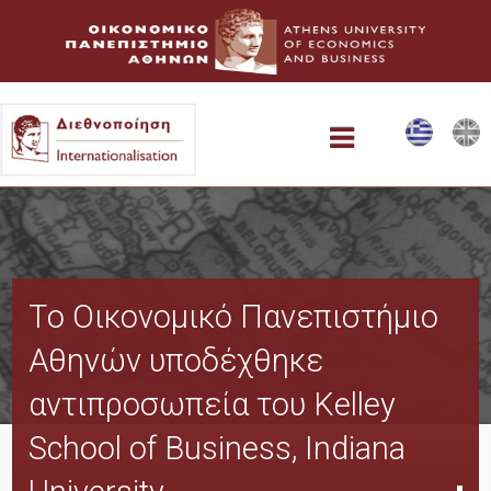
Αρχική
Tο Οικονομικό Πανεπιστήμιο
Δυνατότητες Συνεργασίας
Αθηνών υποδέχθηκε
αντιπροσωπεία του Kelley
AUEB Study Abroad
School of Business, Indiana
Σύντομες Ακαδημαϊκές Επισκέψεις στην Αθήνα