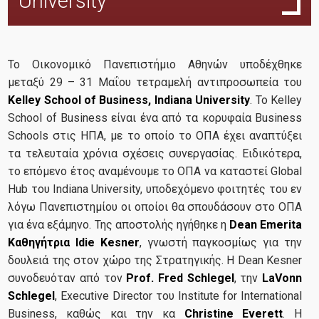
University
Θερινά Σχολεία
Διεθνή Συνέδρια
Το Οικονομικό Πανεπιστήμιο Αθηνών υποδέχθηκε
Ινστιτούτο Κομφούκιος Αθηνών
μεταξύ 29 – 31 Μαΐου τετραμελή αντιπροσωπεία του
Μνημόνια Συνεργασίας
Kelley School of Business, Indiana University
. Το Kelley
School of Business είναι ένα από τα κορυφαία Business
Schools στις ΗΠΑ, με το οποίο το ΟΠΑ έχει αναπτύξει
Προγράμματα Σπουδών
τα τελευταία χρόνια σχέσεις συνεργασίας. Ειδικότερα,
το επόμενο έτος αναμένουμε το ΟΠΑ να καταστεί Global
Hub του Indiana University, υποδεχόμενο φοιτητές του εν
Ξενόγλωσσα Μεταπτυχιακά Προγράμματα
λόγω Πανεπιστημίου οι οποίοι θα σπουδάσουν στο ΟΠΑ
για ένα εξάμηνο. Της αποστολής ηγήθηκε η
Dean Emerita
Ξενόγλωσσο Προπτυχιακό στη «Διεθνή Διοίκηση και
Καθηγήτρια
Idie Kesner
, γνωστή παγκοσμίως για την
Τεχνολογία»
δουλειά της στον χώρο της Στρατηγικής. Η Dean Kesner
Διπλά Προγράμματα Σπουδών
συνοδευόταν από τον
Prof. Fred Schlegel
, την
LaVonn
Schlegel
, Executive Director του Institute for International
Business, καθώς και την κα
Christine Everett
. Η