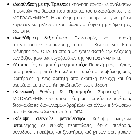
«Διασύνδεση με την Έρευνα»
: Εκπόνηση εργασιών, αναλύσεων
ή μελετών για θέματα που άπτονται του ενδιαφέροντος της
ΜΟΤΟΔΥΝΑΜΙΚΗΣ. Η εκπόνηση αυτή μπορεί να γίνει μέσω
εργασιών και μελετών περιπτώσεων από φοιτήτριες/φοιτητές
του ΟΠΑ
«Αναβάθμιση δεξιοτήτων»
: Σχεδιασμός και παροχή
προγραμμάτων εκπαίδευσης από το Κέντρο Δια Βίου
Μάθησης του ΟΠΑ, τα οποία θα έχουν σκοπό την ενίσχυση
των δεξιοτήτων των εργαζομένων της ΜΟΤΟΔΥΝΑΜΙΚΗΣ
«Υποτροφίες σε φοιτήτριες/φοιτητές»
: Παροχή μιας ετήσιας
υποτροφίας, η οποία θα καλύπτει το κόστος διαβίωσης μιας
φοιτήτριας ή ενός φοιτητή από ακριτική περιοχή και θα
σχετίζεται με την υψηλή ακαδημαϊκή του επίδοση
«Κοινωνική Ευθύνη & Προσφορά»
: Συμμετοχή της
ΜΟΤΟΔΥΝΑΜΙΚΗΣ ως υποστηρίκτριας Εταιρείας σε συνέδρια,
διοργανώσεις διαγωνισμών/βραβείων και άλλων εκδηλώσεων
που θα διοργανώνονται από το ΟΠΑ
«Κάλυψη αναγκών μετακίνησης»
: Κάλυψη αναγκών
μετακίνησης σε ειδικές περιπτώσεις, όπως συνέδρια,
συνόδους, επισκέψεις και ξεναγήσεις καθηγητών, φοιτητριών/