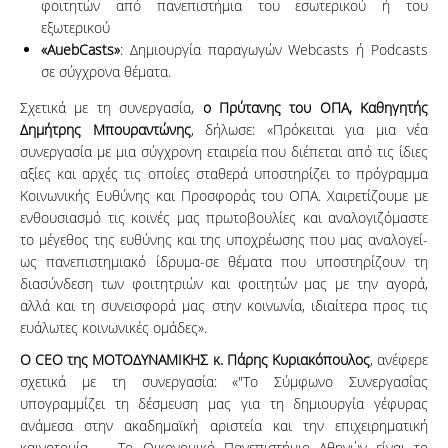
φοιτητών από πανεπιστήμια του εσωτερικού ή του
εξωτερικού
«AuebCasts»
: Δημιουργία παραγωγών Webcasts ή Podcasts
σε σύγχρονα θέματα.
Σχετικά με τη συνεργασία,
ο Πρύτανης του ΟΠΑ, Καθηγητής
Δημήτρης Μπουραντώνης
, δήλωσε: «Πρόκειται για μια νέα
συνεργασία με μια σύγχρονη εταιρεία που διέπεται από τις ίδιες
αξίες και αρχές τις οποίες σταθερά υποστηρίζει το πρόγραμμα
Κοινωνικής Ευθύνης και Προσφοράς του ΟΠΑ. Χαιρετίζουμε με
ενθουσιασμό τις κοινές μας πρωτοβουλίες και αναλογιζόμαστε
το μέγεθος της ευθύνης και της υποχρέωσης που μας αναλογεί-
ως πανεπιστημιακό ίδρυμα-σε θέματα που υποστηρίζουν τη
διασύνδεση των φοιτητριών και φοιτητών μας με την αγορά,
αλλά και τη συνεισφορά μας στην κοινωνία, ιδιαίτερα προς τις
ευάλωτες κοινωνικές ομάδες».
Ο CEO της ΜΟΤΟΔΥΝΑΜΙΚΗΣ κ. Πάρης Κυριακόπουλος
, ανέφερε
σχετικά με τη συνεργασία: «"To Σύμφωνο Συνεργασίας
υπογραμμίζει τη δέσμευση μας για τη δημιουργία γέφυρας
ανάμεσα στην ακαδημαϊκή αριστεία και την επιχειρηματική
καινοτομία. Το Οικονομικό Πανεπιστήμιο Αθηνών είναι το