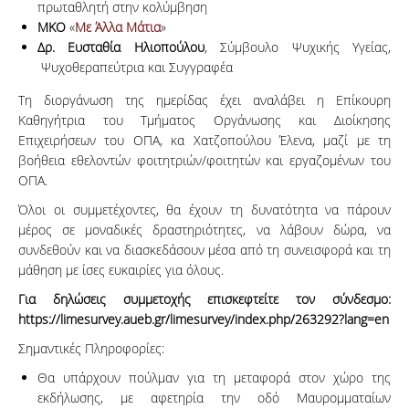
πρωταθλητή στην κολύμβηση
ΜΚΟ
«
Με Άλλα Μάτια
»
Δρ. Ευσταθία Ηλιοπούλου
, Σύμβουλο Ψυχικής Υγείας,
Ψυχοθεραπεύτρια και Συγγραφέα
Tη διοργάνωση της ημερίδας έχει αναλάβει η Επίκουρη
Καθηγήτρια του Τμήματος Οργάνωσης και Διοίκησης
Επιχειρήσεων του ΟΠΑ, κα Χατζοπούλου Έλενα, μαζί με τη
βοήθεια εθελοντών φοιτητριών/φοιτητών και εργαζομένων του
ΟΠΑ.
Όλοι οι συμμετέχοντες, θα έχουν τη δυνατότητα να πάρουν
μέρος σε μοναδικές δραστηριότητες, να λάβουν δώρα, να
συνδεθούν και να διασκεδάσουν μέσα από τη συνεισφορά και τη
μάθηση με ίσες ευκαιρίες για όλους.
Για δηλώσεις συμμετοχής επισκεφτείτε τον σύνδεσμο:
https://limesurvey.aueb.gr/limesurvey/index.php/263292?lang=en
Σημαντικές Πληροφορίες:
Θα υπάρχουν πούλμαν για τη μεταφορά στον χώρο της
εκδήλωσης, με αφετηρία την οδό Μαυρομματαίων