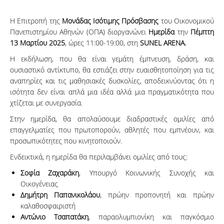
Η Επιτροπή της
Μονάδας Ισότιμης Πρόσβασης
του Οικονομικού
Πανεπιστημίου Αθηνών (ΟΠΑ) διοργανώνει
Ημερίδα
την
Πέμπτη
13 Μαρτίου 2025
, ώρες 11:00-19:00, στη
SUNEL ARENA
.
Η εκδήλωση, που θα είναι γεμάτη έμπνευση, δράση, και
ουσιαστικό αντίκτυπο, θα εστιάζει στην ευαισθητοποίηση για τις
αναπηρίες και τις μαθησιακές δυσκολίες, αποδεικνύοντας ότι η
ισότητα δεν είναι απλά μια ιδέα αλλά μια πραγματικότητα που
χτίζεται με συνεργασία.
Στην ημερίδα, θα απολαύσουμε διαδραστικές ομιλίες από
επαγγελματίες που πρωτοπορούν, αθλητές που εμπνέουν, και
προσωπικότητες που κινητοποιούν.
Ενδεικτικά, η ημερίδα θα περιλαμβάνει ομιλίες από τους:
Σοφία Ζαχαράκη
, Υπουργό Κοινωνικής Συνοχής και
Οικογένειας
Δημήτρη Παπανικολάου
, πρώην προπονητή και πρώην
καλαθοσφαιριστή
Αντώνιο Τσαπατάκη
, παραολυμπιονίκη και παγκόσμιο