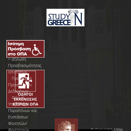
>
Δήλωση
Προσβασιμότητας
Ιστοτόπων
>
Προστασία
Προσωπικών
Δεδομένων
>
Φόρμα
Yποβολής
Παραπόνων και
Ενστάσεων
Φοιτητών/
Φοιτητριών
© Copyright 1996