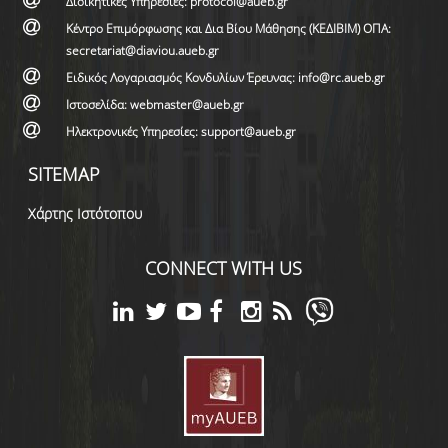
Διοικητικές Υπηρεσίες: protocol@aueb.gr
Κέντρο Επιμόρφωσης και Δια Βίου Μάθησης (ΚΕΔΙΒΙΜ) ΟΠΑ:
secretariat@diaviou.aueb.gr
Ειδικός Λογαριασμός Κονδυλίων Έρευνας: info@rc.aueb.gr
Ιστοσελίδα: webmaster@aueb.gr
Ηλεκτρονικές Υπηρεσίες: support@aueb.gr
SITEMAP
Χάρτης Ιστότοπου
CONNECT WITH US