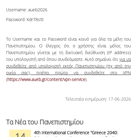
Username: aueb2026
Password: Kdr78s!0
Το Username και το Password είναι κοινό για όλα τα μέλη του
Πανεπιστημίου. Ο έλεγχος ότι ο χρήστης είναι μέλος του
Πανεπιστημίου γίνεται με τη δικτυακή διεύθυνση (IP address)
του υπολογιστή από όπου συνδεόμαστε. Αυτό σημαίνει ότι
για να
συνδεθείτε από υπολογιστή εκτός Πανεπιστημίου (πχ από την
οικία σας), πρέπει πρώτα να συνδεθείτε στο
VPN
(
https://www.aueb.gr/content/vpn-service
).
Τελευταία ενημέρωση: 17-06-2026
Τα Νέα του Πανεπιστημίου
4th International Conference “Greece 2040:
14