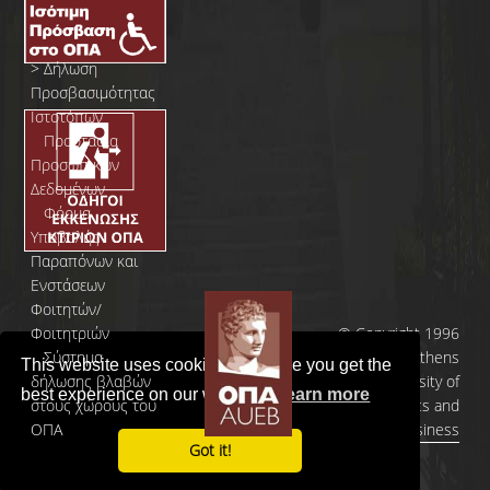
>
Δήλωση
Προσβασιμότητας
Ιστοτόπων
>
Προστασία
Προσωπικών
Δεδομένων
>
Φόρμα
Yποβολής
Παραπόνων και
Ενστάσεων
Φοιτητών/
Φοιτητριών
© Copyright 1996
>
Σύστημα
- 2026 | Athens
This website uses cookies to ensure you get the
δήλωσης βλαβών
University of
best experience on our website.
Learn more
στους χώρους του
Economics and
ΟΠΑ
Business
Got it!