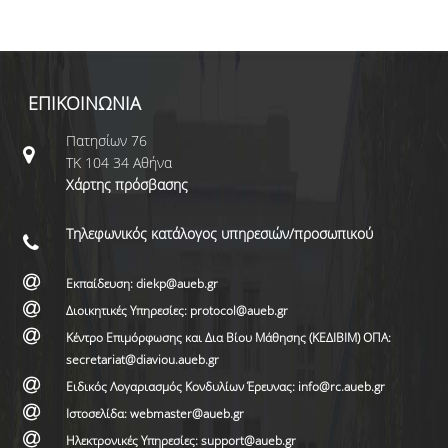
ΕΠΙΚΟΙΝΩΝΙΑ
Πατησίων 76
ΤΚ 104 34 Αθήνα
Χάρτης πρόσβασης
Τηλεφωνικός κατάλογος υπηρεσιών/προσωπικού
Εκπαίδευση: diekp@aueb.gr
Διοικητικές Υπηρεσίες: protocol@aueb.gr
Κέντρο Επιμόρφωσης και Δια Βίου Μάθησης (ΚΕΔΙΒΙΜ) ΟΠΑ:
secretariat@diaviou.aueb.gr
Ειδικός Λογαριασμός Κονδυλίων Έρευνας: info@rc.aueb.gr
Ιστοσελίδα: webmaster@aueb.gr
Ηλεκτρονικές Υπηρεσίες: support@aueb.gr