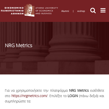
Alumni
|
e-shop
NRG Metrics
Για να χρησιμοποιήσετε την πλατφόρμα
NRG Metrics
εισέλθετε
στο
https://nrgmetrics.com/
. Επιλέξτε το
LOGIN
(πάνω δεξιά) και
συμπληρώστε τα: