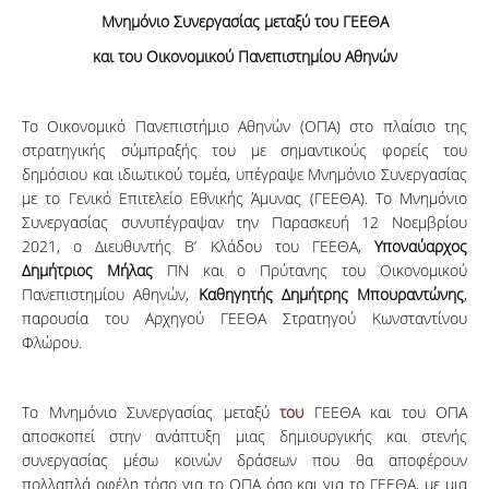
Μνημόνιο Συνεργασίας μεταξύ του ΓΕΕΘΑ
και του Οικονομικού Πανεπιστημίου Αθηνών
Το Οικονομικό Πανεπιστήμιο Αθηνών (ΟΠΑ) στο πλαίσιο της
στρατηγικής σύμπραξής του με σημαντικούς φορείς του
δημόσιου και ιδιωτικού τομέα, υπέγραψε Μνημόνιο Συνεργασίας
με το Γενικό Επιτελείο Εθνικής Άμυνας (ΓΕΕΘΑ). Το Μνημόνιο
Συνεργασίας συνυπέγραψαν την Παρασκευή 12 Νοεμβρίου
2021, ο Διευθυντής Β’ Κλάδου του ΓΕΕΘΑ,
Υποναύαρχος
Δημήτριος Μήλας
ΠΝ και ο Πρύτανης του Οικονομικού
Πανεπιστημίου Αθηνών,
Καθηγητής Δημήτρης Μπουραντώνης
,
παρουσία του Αρχηγού ΓΕΕΘΑ Στρατηγού Κωνσταντίνου
Φλώρου.
Το Μνημόνιο Συνεργασίας μεταξύ
του
ΓΕΕΘΑ και του ΟΠΑ
αποσκοπεί στην ανάπτυξη μιας δημιουργικής και στενής
συνεργασίας μέσω κοινών δράσεων που θα αποφέρουν
πολλαπλά οφέλη τόσο για το ΟΠΑ όσο και για το ΓΕΕΘΑ, με μια