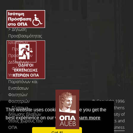
>
Δήλωση
Προσβασιμότητας
Ιστοτόπων
>
Προστασία
Προσωπικών
Δεδομένων
>
Φόρμα
Yποβολής
Παραπόνων και
Ενστάσεων
Φοιτητών/
Φοιτητριών
© Copyright 1996
>
Σύστημα
- 2026 | Athens
This website uses cookies to ensure you get the
δήλωσης βλαβών
University of
best experience on our website.
Learn more
στους χώρους του
Economics and
ΟΠΑ
Business
Got it!