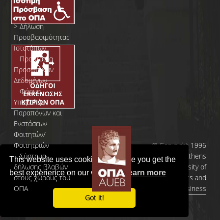
>
Δήλωση
Προσβασιμότητας
Ιστοτόπων
>
Προστασία
Προσωπικών
Δεδομένων
>
Φόρμα
Yποβολής
Παραπόνων και
Ενστάσεων
Φοιτητών/
Φοιτητριών
© Copyright 1996
>
Σύστημα
- 2026 | Athens
This website uses cookies to ensure you get the
δήλωσης βλαβών
University of
best experience on our website.
Learn more
στους χώρους του
Economics and
ΟΠΑ
Business
Got it!