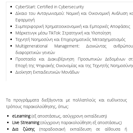
CyberStart: Certified in Cybersecurity
Δίκαιο του Ανταγωνισμού: Νομική και Οικονομική Ανάλυση κ
Εφαρμογή
Συμπεριφορική Χρηματοοικονομική και Εμπορικές Αποφάσεις
Μάρκετινγκ μέσω TikTok: Στρατηγική και Υλοποίηση
Τεχνητή Νοημοσύνη και Επιχειρηματικός Μετασχηματισμός
Multigenerational Management: Διοικώντας ανθρώπου
διαφορετικών γενεών
Προστασία και Διακυβέρνηση Προσωπικών Δεδομένων στ
Εποχή της Ψηφιακής Οικονομίας και της Τεχνητής Νοημοσύνη
Διοίκηση Εκπαιδευτικών Μονάδων
Τα προγράμματα διεξάγονται με πολλαπλούς και ευέλικτους
τρόπους παρακολούθησης, όπως:
eLearning
(εξ αποστάσεως, ασύγχρονη εκπαίδευση)
Live
Streaming
(σύγχρονη παρακολούθηση εξ αποστάσεως)
Δια ζώσης
(παραδοσιακή εκπαίδευση σε αίθουσα ή