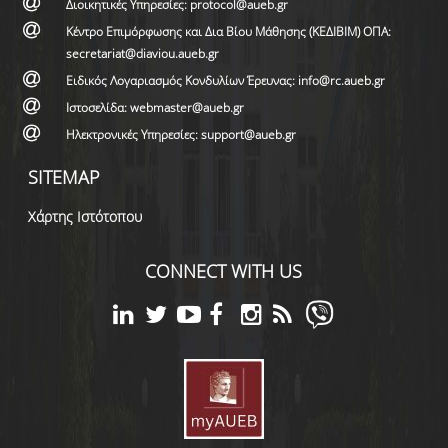
Διοικητικές Υπηρεσίες: protocol@aueb.gr
Κέντρο Επιμόρφωσης και Δια Βίου Μάθησης (ΚΕΔΙΒΙΜ) ΟΠΑ:
secretariat@diaviou.aueb.gr
Ειδικός Λογαριασμός Κονδυλίων Έρευνας: info@rc.aueb.gr
Ιστοσελίδα: webmaster@aueb.gr
Ηλεκτρονικές Υπηρεσίες: support@aueb.gr
SITEMAP
Χάρτης Ιστότοπου
CONNECT WITH US