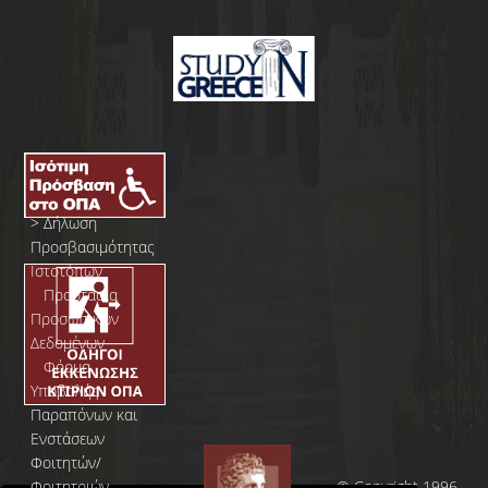
>
Δήλωση
Προσβασιμότητας
Ιστοτόπων
>
Προστασία
Προσωπικών
Δεδομένων
>
Φόρμα
Yποβολής
Παραπόνων και
Ενστάσεων
Φοιτητών/
Φοιτητριών
© Copyright 1996