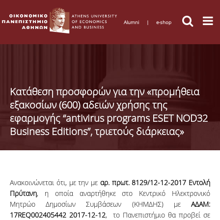
Alumni
|
e-shop
Κατάθεση προσφορών για την «προμήθεια
εξακοσίων (600) αδειών χρήσης της
εφαρμογής “antivirus programs ESET NOD32
Business Editions”, τριετούς διάρκειας»
Ανακοινώνεται ότι, με την με
αρ. πρωτ. 8129/12-12-2017 Εντολή
Πρύτανη
, η οποία αναρτήθηκε στο Κεντρικό Ηλεκτρονικό
Μητρώο Δημοσίων Συμβάσεων (ΚΗΜΔΗΣ) με
ΑΔΑΜ:
17REQ002405442 2017-12-12
, το Πανεπιστήμιο θα προβεί σε