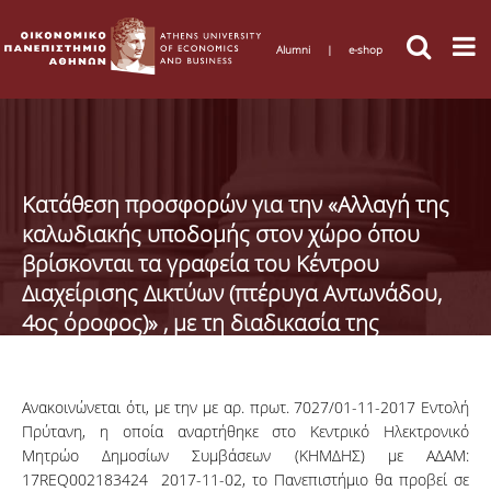
Alumni
|
e-shop
Κατάθεση προσφορών για την «Αλλαγή της
καλωδιακής υποδομής στον χώρο όπου
βρίσκονται τα γραφεία του Κέντρου
Διαχείρισης Δικτύων (πτέρυγα Αντωνάδου,
4ος όροφος)» , με τη διαδικασία της
απευθείας ανάθεσης
Ανακοινώνεται ότι, με την με αρ. πρωτ. 7027/01-11-2017 Εντολή
Πρύτανη, η οποία αναρτήθηκε στο Κεντρικό Ηλεκτρονικό
Μητρώο Δημοσίων Συμβάσεων (ΚΗΜΔΗΣ) με ΑΔΑΜ:
17REQ002183424 2017-11-02, το Πανεπιστήμιο θα προβεί σε