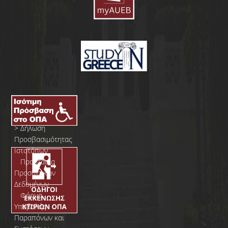
>
Δήλωση
Προσβασιμότητας
Ιστοτόπων
>
Προστασία
Προσωπικών
Δεδομένων
>
Φόρμα
Yποβολής
Παραπόνων και