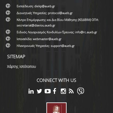
Εκπαίδευση: diekp@aueb.gr
Διοικητικές Υπηρεσίες: protocol@aueb.gr
Κέντρο Επιμόρφωσης και Δια Βίου Μάθησης (ΚΕΔΙΒΙΜ) ΟΠΑ:
secretariat@diaviou.aueb.gr
Ειδικός Λογαριασμός Κονδυλίων Έρευνας: info@rc.aueb.gr
Ιστοσελίδα: webmaster@aueb.gr
Ηλεκτρονικές Υπηρεσίες: support@aueb.gr
SITEMAP
Χάρτης Ιστότοπου
CONNECT WITH US