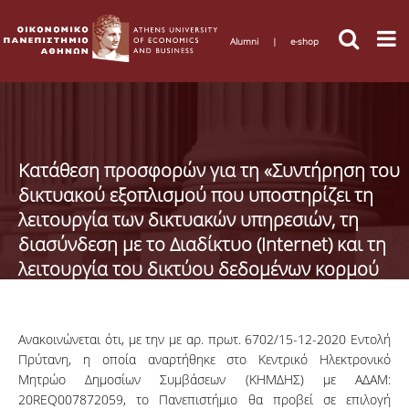
Alumni
|
e-shop
Κατάθεση προσφορών για τη «Συντήρηση του
δικτυακού εξοπλισμού που υποστηρίζει τη
λειτουργία των δικτυακών υπηρεσιών, τη
διασύνδεση με το Διαδίκτυο (Internet) και τη
λειτουργία του δικτύου δεδομένων κορμού
και πρόσβασης του ΟΠΑ για το έτος 2021»
Ανακοινώνεται ότι, με την με αρ. πρωτ. 6702/15-12-2020 Εντολή
Πρύτανη, η οποία αναρτήθηκε στο Κεντρικό Ηλεκτρονικό
Μητρώο Δημοσίων Συμβάσεων (ΚΗΜΔΗΣ) με ΑΔΑΜ:
20REQ007872059, το Πανεπιστήμιο θα προβεί σε επιλογή