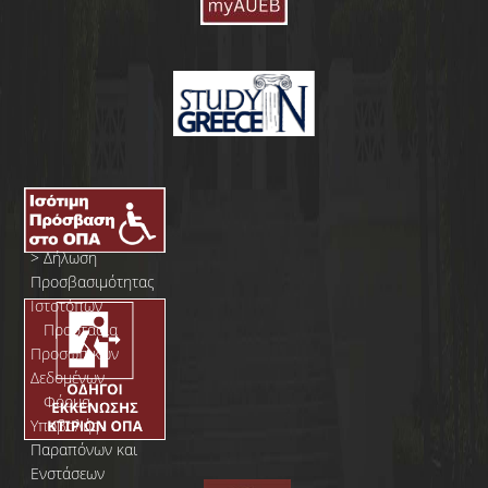
>
Δήλωση
Προσβασιμότητας
Ιστοτόπων
>
Προστασία
Προσωπικών
Δεδομένων
>
Φόρμα
Yποβολής
Παραπόνων και
Ενστάσεων