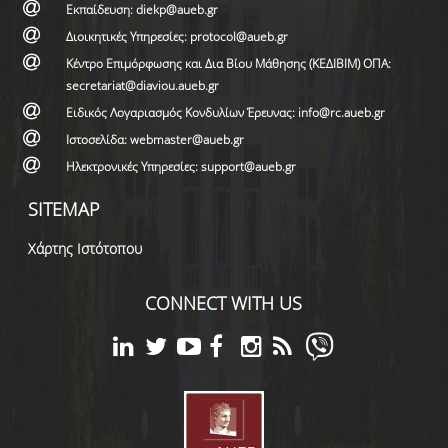
Εκπαίδευση: diekp@aueb.gr
Διοικητικές Υπηρεσίες: protocol@aueb.gr
Κέντρο Επιμόρφωσης και Δια Βίου Μάθησης (ΚΕΔΙΒΙΜ) ΟΠΑ:
secretariat@diaviou.aueb.gr
Ειδικός Λογαριασμός Κονδυλίων Έρευνας: info@rc.aueb.gr
Ιστοσελίδα: webmaster@aueb.gr
Ηλεκτρονικές Υπηρεσίες: support@aueb.gr
SITEMAP
Χάρτης Ιστότοπου
CONNECT WITH US