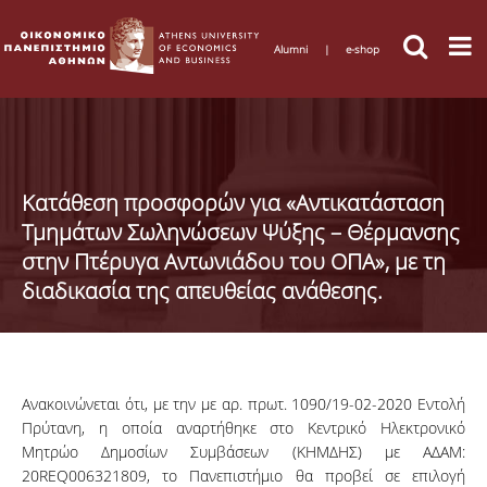
Alumni
|
e-shop
Κατάθεση προσφορών για «Αντικατάσταση
Τμημάτων Σωληνώσεων Ψύξης – Θέρμανσης
στην Πτέρυγα Αντωνιάδου του ΟΠΑ», με τη
διαδικασία της απευθείας ανάθεσης.
Ανακοινώνεται ότι, με την με αρ. πρωτ. 1090/19-02-2020 Εντολή
Πρύτανη, η οποία αναρτήθηκε στο Κεντρικό Ηλεκτρονικό
Μητρώο Δημοσίων Συμβάσεων (ΚΗΜΔΗΣ) με ΑΔΑΜ:
20REQ006321809, το Πανεπιστήμιο θα προβεί σε επιλογή