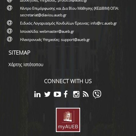
Διοικητικές Υπηρεσίες: protocol@aueb.gr
Κέντρο Επιμόρφωσης και Δια Βίου Μάθησης (ΚΕΔΙΒΙΜ) ΟΠΑ:
secretariat@diaviou.aueb.gr
Ειδικός Λογαριασμός Κονδυλίων Έρευνας: info@rc.aueb.gr
Ιστοσελίδα: webmaster@aueb.gr
Ηλεκτρονικές Υπηρεσίες: support@aueb.gr
SITEMAP
Χάρτης Ιστότοπου
CONNECT WITH US