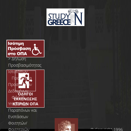
>
Δήλωση
Προσβασιμότητας
Ιστοτόπων
>
Προστασία
Προσωπικών
Δεδομένων
>
Φόρμα
Yποβολής
Παραπόνων και
Ενστάσεων
Φοιτητών/
Φοιτητριών
© Copyright 1996