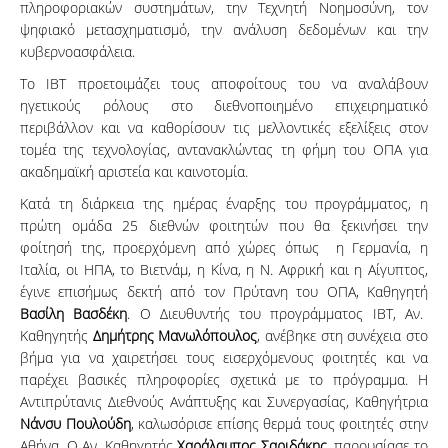
πληροφοριακών συστημάτων, την Τεχνητή Νοημοσύνη, τον
ψηφιακό μετασχηματισμό, την ανάλυση δεδομένων και την
κυβερνοασφάλεια.
Tο IBT προετοιμάζει τους αποφοίτους του να αναλάβουν
ηγετικούς ρόλους στο διεθνοποιημένο επιχειρηματικό
περιβάλλον και να καθορίσουν τις μελλοντικές εξελίξεις στον
τομέα της τεχνολογίας, αντανακλώντας τη φήμη του ΟΠΑ για
ακαδημαϊκή αριστεία και καινοτομία.
Κατά τη διάρκεια της ημέρας έναρξης του προγράμματος, η
πρώτη ομάδα 25 διεθνών φοιτητών που θα ξεκινήσει την
φοίτησή της, προερχόμενη από χώρες όπως η Γερμανία, η
Ιταλία, οι ΗΠΑ, το Βιετνάμ, η Κίνα, η Ν. Αφρική και η Αίγυπτος,
έγινε επισήμως δεκτή από τον Πρύτανη του ΟΠΑ, Καθηγητή
Βασίλη Βασδέκη
. Ο Διευθυντής του προγράμματος IBT, Αν.
Καθηγητής
Δημήτρης Μανωλόπουλος
, ανέβηκε στη συνέχεια στο
βήμα για να χαιρετήσει τους εισερχόμενους φοιτητές και να
παρέχει βασικές πληροφορίες σχετικά με το πρόγραμμα. Η
Αντιπρύτανις Διεθνούς Ανάπτυξης και Συνεργασίας, Καθηγήτρια
Νάνσυ Πουλούδη
, καλωσόρισε επίσης θερμά τους φοιτητές στην
Αθήνα. O Αν. Καθηγητής
Χαράλαμπος Σαριδάκης
, παρουσίασε το