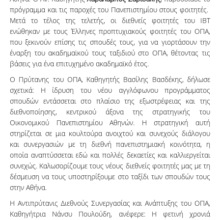
πρόγραμμα και τις παροχές του Πανεπιστημίου στους φοιτητές.
Μετά το τέλος της τελετής, οι διεθνείς φοιτητές του IBT
ενώθηκαν με τους Έλληνες προπτυχιακούς φοιτητές του ΟΠΑ,
που ξεκινούν επίσης τις σπουδές τους, για να γιορτάσουν την
έναρξη του ακαδημαϊκού τους ταξιδιού στο ΟΠΑ, θέτοντας τις
βάσεις για ένα επιτυχημένο ακαδημαϊκό έτος.
Ο Πρύτανης του ΟΠΑ, Καθηγητής Βασίλης Βασδέκης, δήλωσε
σχετικά: Η ίδρυση του νέου αγγλόφωνου προγράμματος
σπουδών εντάσσεται στο πλαίσιο της εξωστρέφειας και της
διεθνοποίησης, κεντρικού άξονα της στρατηγικής του
Οικονομικού Πανεπιστημίου Αθηνών. Η στρατηγική αυτή
στηρίζεται σε μια κουλτούρα ανοιχτού και συνεχούς διάλογου
και συνεργασιών με τη διεθνή πανεπιστημιακή κοινότητα, η
οποία αναπτύσσεται εδώ και πολλές δεκαετίες και καλλιεργείται
συνεχώς. Καλωσορίζουμε τους νέους διεθνείς φοιτητές μας με τη
δέσμευση να τους υποστηρίξουμε στο ταξίδι των σπουδών τους
στην Αθήνα.
Η Αντιπρύτανις Διεθνούς Συνεργασίας και Ανάπτυξης του ΟΠΑ,
Καθηγήτρια Νάνσυ Πουλούδη, ανέφερε: Η φετινή χρονιά