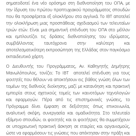
σηματοδοτεί ένα νέο ορόσημο στη διεθνοποίηση του ΟΠΑ, με
την ίδρυση του πρώτου προπτυχιακού προγράμματος σπουδών
που θα προσφέρεται εξ ολοκλήρου στα αγγλικά. Το ΙBT αποτελεί
την ολοκλήρωση μιας προσπάθειας σχεδιασμού των τελευταίων
τριών ετών. Είναι μια σημαντική επένδυση του ΟΠΑ στο μέλλον
και εμπλουτίζει τις δράσεις διεθνοποίησης του ιδρύματος,
συμβάλλοντας ταυτόχρονα στην καλύτερη και
αποτελεσματικότερη εκπροσώπηση της Ελλάδας στον παγκόσμιο
εκπαιδευτικό χάρτη.
Ο Διευθυντής του Προγράμματος, Αν. Καθηγητής Δημήτρης
Μανωλόπουλος, τονίζει: Το ΙΒΤ αποτελεί επένδυση για τους
φοιτητές που θέλουν να αποκτήσουν εις βάθος γνώση όλων των
τομέων της διεθνούς διοίκησης, μαζί με κατανόηση και πρακτική
εμπειρία στους σχετικούς τομείς των καινοτόμων τεχνολογιών
και εφαρμογών. Πέρα από τις επιστημονικές γνώσεις, το
Πρόγραμμα δίνει έμφαση σε δεξιότητες όπως επικοινωνία,
αναλυτική σκέψη, συνεργασία και ομαδικότητα. Στο τελευταίο
εξάμηνο σπουδών, οι φοιτητές και οι φοιτήτριες θα συμμετέχουν
σε υποχρεωτική πρακτική άσκηση σε εταιρίες και οργανισμούς,
ώστε να εφαρμόσουν τις γνώσεις που απέκτησαν στην πράξη και