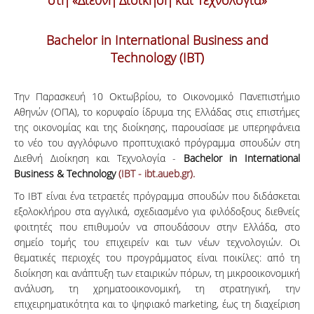
στη «Διεθνή Διοίκηση και Τεχνολογία»
Bachelor in International Business and
Technology (IBT)
Την Παρασκευή 10 Οκτωβρίου, το Οικονομικό Πανεπιστήμιο
Αθηνών (ΟΠΑ), το κορυφαίο ίδρυμα της Ελλάδας στις επιστήμες
της οικονομίας και της διοίκησης, παρουσίασε με υπερηφάνεια
το νέο του αγγλόφωνο προπτυχιακό πρόγραμμα σπουδών στη
Διεθνή Διοίκηση και Τεχνολογία -
Bachelor
in
International
Business
& Technology
(IBT - ibt.aueb.gr).
Το IBT είναι ένα τετραετές πρόγραμμα σπουδών που διδάσκεται
εξολοκλήρου στα αγγλικά, σχεδιασμένο για φιλόδοξους διεθνείς
φοιτητές που επιθυμούν να σπουδάσουν στην Ελλάδα, στο
σημείο τομής του επιχειρείν και των νέων τεχνολογιών. Οι
θεματικές περιοχές του προγράμματος είναι ποικίλες: από τη
διοίκηση και ανάπτυξη των εταιρικών πόρων, τη μικροοικονομική
ανάλυση, τη χρηματοοικονομική, τη στρατηγική, την
επιχειρηματικότητα και το ψηφιακό marketing, έως τη διαχείριση