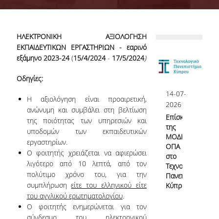
Επιτροπή Διασφάλισης Ποιότητας
ΟΜ.Ε.Α.
ΗΛΕΚΤΡΟΝΙΚΗ ΑΞΙΟΛΟΓΗΣΗ
Αρμοδιότητες Υπηρεσίας
ΕΚΠΑΙΔΕΥΤΙΚΩΝ ΕΡΓΑΣΤΗΡΙΩΝ - εαρινό
εξάμηνο 2023-24
(
15/4/2024
-
17/5/2024
)
Γνώρισε την ΜΟΔΙΠ
Οδηγίες:
Νομικό Πλαίσιο
14-07-
Η αξιολόγηση είναι προαιρετική,
ΕΣΠΑ ΜΟΔΙΠ
2026
ανώνυμη και συμβάλει στη βελτίωση
Επίσκεψη
της ποιότητας των υπηρεσιών και
ΕΣΠΑ 2020-23
της
υποδομών των εκπαιδευτικών
ΜΟΔΙΠ
εργαστηρίων.
ΕΣΠΑ 2007-13
ΟΠΑ
Ο φοιτητής χρειάζεται να αφιερώσει
στο
λιγότερο από 10 λεπτά, από τον
Τεχνολογικό
πολύτιμο χρόνο του, για την
Πανεπιστήμιο
Σύστημα Διασφάλισης Ποιότητας
συμπλήρωση
είτε του ελληνικού είτε
Κύπρου
του αγγλικού ερωτηματολογίου
.
Ο φοιτητής ενημερώνεται για τον
Πολιτική Διασφάλισης Ποιότητας
σύνδεσμο του ηλεκτρονικού