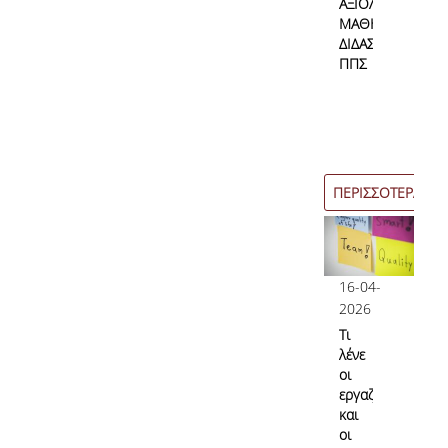
ΑΞΙΟΛΟΓΗΣΗ
Επικοινωνία
ΜΑΘΗΜΑΤΩΝ/
ΔΙΔΑΣΚΑΛΙΑΣ
ΠΠΣ
Προσωπικό
Φόρμα Επικοινωνίας
Σύνδεσμοι
ΠΕΡΙΣΣΟΤΕΡΑ
16-04-
2026
Τι
λένε
οι
εργαζόμενες
και
οι