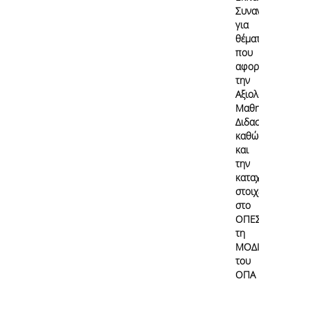
Συναντήσεις
για
θέματα
που
αφορούν
την
Αξιολόγηση
Μαθημάτων/
Διδασκαλίας
καθώς
και
την
καταχώρηση
στοιχείων
στο
ΟΠΕΣΠ από
τη
ΜΟΔΙΠ
του
ΟΠΑ