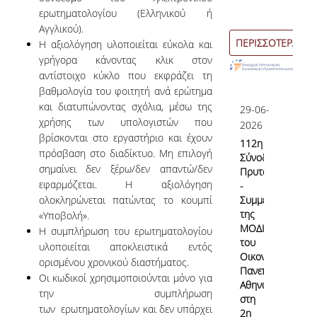
ερωτηματολογίου (Ελληνικού ή
Εσωτερικό Σύστημα Διασφάλισης Ποιότητας
Αγγλικού).
ΠΕΡΙΣΣΟΤΕΡΑ
Η αξιολόγηση υλοποιείται εύκολα και
Σκοπός & Πεδίο Εφαρμογής του ΕΣΔΠ
γρήγορα κάνοντας κλικ στον
αντίστοιχο κύκλο που εκφράζει τη
Δομή του ΕΣΔΠ
βαθμολογία του φοιτητή ανά ερώτημα
και διατυπώνοντας σχόλια, μέσω της
Εγχειρίδιο Ποιότητας
29-06-
χρήσης των υπολογιστών που
2026
Στοχοθεσία Ποιότητας
βρίσκονται στο εργαστήριο και έχουν
112η
πρόσβαση στο διαδίκτυο. Μη επιλογή
Σύνοδο
Πληροφοριακό Σύστημα
σημαίνει δεν ξέρω/δεν απαντώ/δεν
Πρυτάνεων
εφαρμόζεται. Η αξιολόγηση
-
Ερευνητικού & Διδακτικού έργου
ολοκληρώνεται πατώντας το κουμπί
Συμμετοχή
της
«Υποβολή».
Διαχείρισης Δεδομένων Ποιότητας
ΜΟΔΙΠ
Η συμπλήρωση του ερωτηματολογίου
του
υλοποιείται αποκλειστικά εντός
Εσωτερικών Εκθέσεων
Οικονομικού
ορισμένου χρονικού διαστήματος.
Πανεπιστημίου
Οι κωδικοί χρησιμοποιούνται μόνο για
Αθηνών
την συμπλήρωση
στη
Εσωτερική Αξιολόγηση
των ερωτηματολογίων και δεν υπάρχει
2η