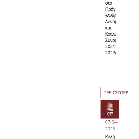
στο
Πρόγραμμα
«Ανθρώπινο
Δυναμικό
και
Κοινωνική
Συνοχή
2021–
2027»
ΠΕΡΙΣΣΟΤΕΡΑ
07-04-
2026
Καλή