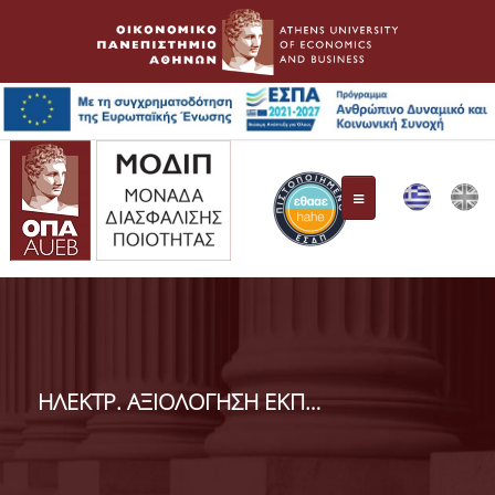
ΜΟ.ΔΙ.Π.
Συγκρότηση Επιτροπής
ΗΛΕΚΤΡ. ΑΞΙΟΛΟΓΗΣΗ ΕΚΠΑΙΔ. ΕΡΓΑΣΤΗΡΙΩΝ - εαρ. εξάμ. 2023-24
Όργανα Διασφάλισης Ποιότητας
ΕΘ.Α.Α.Ε.