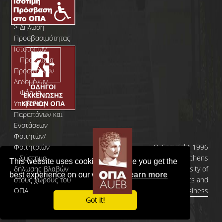
>
Δήλωση
Προσβασιμότητας
Ιστοτόπων
>
Προστασία
Προσωπικών
Δεδομένων
>
Φόρμα
Yποβολής
Παραπόνων και
Ενστάσεων
Φοιτητών/
Φοιτητριών
© Copyright 1996
>
Σύστημα
- 2026 | Athens
This website uses cookies to ensure you get the
δήλωσης βλαβών
University of
best experience on our website.
Learn more
στους χώρους του
Economics and
ΟΠΑ
Business
Got it!