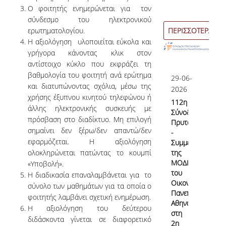
Ο φοιτητής ενημερώνεται για τον
Εσωτερικό Σύστημα Διασφάλισης Ποιότητας
σύνδεσμο του ηλεκτρονικού
ερωτηματολογίου.
ΠΕΡΙΣΣΟΤΕΡΑ
Σκοπός & Πεδίο Εφαρμογής του ΕΣΔΠ
Η αξιολόγηση υλοποιείται εύκολα και
γρήγορα κάνοντας κλικ στον
Δομή του ΕΣΔΠ
αντίστοιχο κύκλο που εκφράζει τη
βαθμολογία του φοιτητή ανά ερώτημα
Εγχειρίδιο Ποιότητας
29-06-
και διατυπώνοντας σχόλια, μέσω της
2026
χρήσης έξυπνου κινητού τηλεφώνου ή
Στοχοθεσία Ποιότητας
112η
άλλης ηλεκτρονικής συσκευής με
Σύνοδο
Πληροφοριακό Σύστημα
πρόσβαση στο διαδίκτυο. Μη επιλογή
Πρυτάνεων
σημαίνει δεν ξέρω/δεν απαντώ/δεν
-
Ερευνητικού & Διδακτικού έργου
εφαρμόζεται. Η αξιολόγηση
Συμμετοχή
ολοκληρώνεται πατώντας το κουμπί
της
Διαχείρισης Δεδομένων Ποιότητας
ΜΟΔΙΠ
«Υποβολή».
του
Η διαδικασία επαναλαμβάνεται για το
Εσωτερικών Εκθέσεων
Οικονομικού
σύνολο των μαθημάτων για τα οποία ο
Πανεπιστημίου
φοιτητής λαμβάνει σχετική ενημέρωση.
Αθηνών
Η αξιολόγηση του δεύτερου
στη
Εσωτερική Αξιολόγηση
διδάσκοντα γίνεται σε διαφορετικό
2η