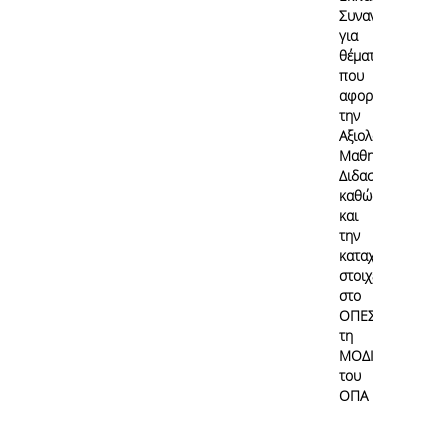
Συναντήσεις
για
θέματα
που
αφορούν
την
Αξιολόγηση
Μαθημάτων/
Διδασκαλίας
καθώς
και
την
καταχώρηση
στοιχείων
στο
ΟΠΕΣΠ από
τη
ΜΟΔΙΠ
του
ΟΠΑ