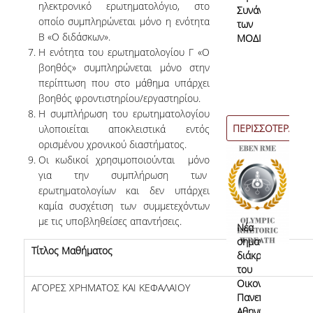
ηλεκτρονικό ερωτηματολόγιο, στο
Συνάντηση
οποίο συμπληρώνεται μόνο η ενότητα
των
Β «Ο διδάσκων».
ΜΟΔΙΠ
Από τους Φοιτητές
Η ενότητα του ερωτηματολογίου Γ «Ο
βοηθός» συμπληρώνεται μόνο στην
Αξιολόγηση Μαθήματος / Διδασκαλίας ΠΠΣ
περίπτωση που στο μάθημα υπάρχει
Αξιολόγηση Μαθήματος / Διδασκαλίας ΠΜΣ
βοηθός φροντιστηρίου/εργαστηρίου.
Η συμπλήρωση του ερωτηματολογίου
Αξιολόγηση Εκπαιδευτικών Εργαστηρίων
ΠΕΡΙΣΣΟΤΕΡΑ
υλοποιείται αποκλειστικά εντός
ορισμένου χρονικού διαστήματος.
Έρευνα Τελειοφοίτων
Οι κωδικοί χρησιμοποιούνται μόνο
για την συμπλήρωση των
Στατιστικά
ερωτηματολογίων και δεν υπάρχει
15-06-
καμία συσχέτιση των συμμετεχόντων
2026
Ακαδημαϊκών Τμημάτων
με τις υποβληθείσες απαντήσεις.
Νέα
σημαντική
Εσωτερικές Εκθέσεις
Τίτλος Μαθήματος
διάκριση
του
Χρήσιμο υλικό
Οικονομικού
ΑΓΟΡΕΣ ΧΡΗΜΑΤΟΣ ΚΑΙ ΚΕΦΑΛΑΙΟΥ
Πανεπιστημίου
Υπηρεσιών
Αθηνών