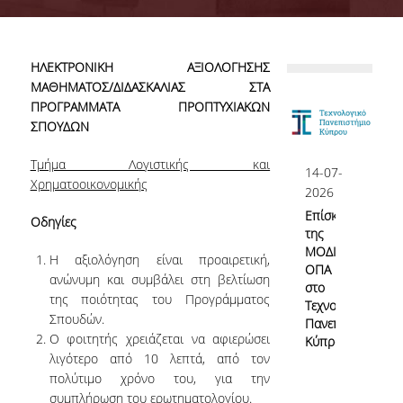
Επιτροπή Διασφάλισης Ποιότητας
ΟΜ.Ε.Α.
ΗΛΕΚΤΡΟΝΙΚΗ ΑΞΙΟΛΟΓΗΣΗΣ
Αρμοδιότητες Υπηρεσίας
ΜΑΘΗΜΑΤΟΣ/ΔΙΔΑΣΚΑΛΙΑΣ ΣΤΑ
ΠΡΟΓΡΑΜΜΑΤΑ ΠΡΟΠΤΥΧΙΑΚΩΝ
Γνώρισε την ΜΟΔΙΠ
ΣΠΟΥΔΩΝ
Νομικό Πλαίσιο
Τμήμα Λογιστικής και
14-07-
Χρηματοοικονομικής
ΕΣΠΑ ΜΟΔΙΠ
2026
Επίσκεψη
Οδηγίες
ΕΣΠΑ 2020-23
της
ΜΟΔΙΠ
Η αξιολόγηση είναι προαιρετική,
ΕΣΠΑ 2007-13
ΟΠΑ
ανώνυμη και συμβάλει στη βελτίωση
στο
της ποιότητας του Προγράμματος
Τεχνολογικό
Σπουδών.
Πανεπιστήμιο
Σύστημα Διασφάλισης Ποιότητας
Ο φοιτητής χρειάζεται να αφιερώσει
Κύπρου
λιγότερο από 10 λεπτά, από τον
πολύτιμο χρόνο του, για την
Πολιτική Διασφάλισης Ποιότητας
συμπλήρωση του ερωτηματολογίου.