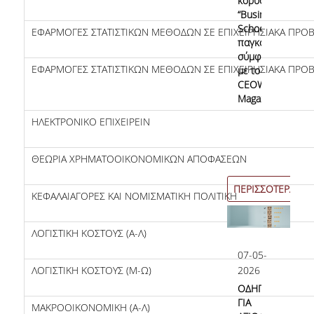
κορυφαίων
Χρήσιμο υλικό
“Business
Schools”
ΕΦΑΡΜΟΓΕΣ ΣΤΑΤΙΣΤΙΚΩΝ ΜΕΘΟΔΩΝ ΣΕ ΕΠΙΧΕΙΡΗΣΙΑΚΑ ΠΡΟΒ
Ιδρύματος
παγκοσμίως
σύμφωνα
Διεθνής Αναγνώριση
ΕΦΑΡΜΟΓΕΣ ΣΤΑΤΙΣΤΙΚΩΝ ΜΕΘΟΔΩΝ ΣΕ ΕΠΙΧΕΙΡΗΣΙΑΚΑ ΠΡΟΒ
με το
CEOWORLD
Πίνακες Διεθνούς Κατάταξης
Magazine
Διεθνής παρουσία του ΟΠΑ
ΗΛΕΚΤΡΟΝΙΚΟ ΕΠΙΧΕΙΡΕΙΝ
ΘΕΩΡΙΑ ΧΡΗΜΑΤΟΟΙΚΟΝΟΜΙΚΩΝ ΑΠΟΦΑΣΕΩΝ
Δεδομένα Ποιότητας
ΠΕΡΙΣΣΟΤΕΡΑ
ΚΕΦΑΛΑΙΑΓΟΡΕΣ ΚΑΙ ΝΟΜΙΣΜΑΤΙΚΗ ΠΟΛΙΤΙΚΗ
Δεδομένα ΠΠΣ
ΛΟΓΙΣΤΙΚΗ ΚΟΣΤΟΥΣ (Α-Λ)
Δεδομένα ΠΜΣ
07-05-
ΛΟΓΙΣΤΙΚΗ ΚΟΣΤΟΥΣ (Μ-Ω)
2026
Άλλες Έρευνες
ΟΔΗΓΙΕΣ
ΓΙΑ
ΜΑΚΡΟΟΙΚΟΝΟΜΙΚΗ (Α-Λ)