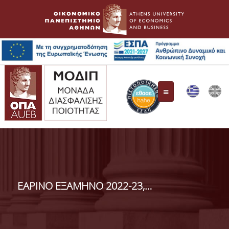
ΜΟ.ΔΙ.Π.
Συγκρότηση Επιτροπής
EAΡΙΝΟ ΕΞΑΜΗΝΟ 2022-23, ΛΟΧΡΗ
Όργανα Διασφάλισης Ποιότητας
ΕΘ.Α.Α.Ε.