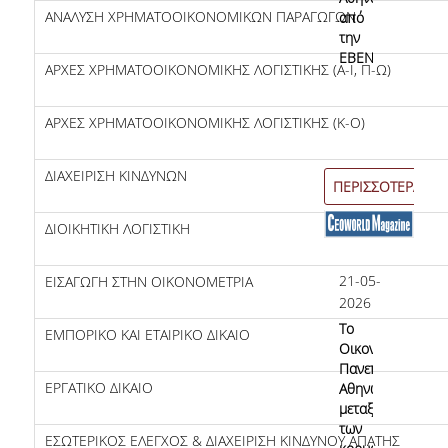
ΑΝΑΛΥΣΗ ΧΡΗΜΑΤΟΟΙΚΟΝΟΜΙΚΩΝ ΠΑΡΑΓΩΓΩΝ
από
Ιδρύματος
την
ΕΒΕΝ
ΑΡΧΕΣ ΧΡΗΜΑΤΟΟΙΚΟΝΟΜΙΚΗΣ ΛΟΓΙΣΤΙΚΗΣ (Α-Ι, Π-Ω)
Εξωτερική Αξιολόγηση
ΑΡΧΕΣ ΧΡΗΜΑΤΟΟΙΚΟΝΟΜΙΚΗΣ ΛΟΓΙΣΤΙΚΗΣ (Κ-Ο)
Πιστοποίηση
ΔΙΑΧΕΙΡΙΣΗ ΚΙΝΔΥΝΩΝ
ΠΕΡΙΣΣΟΤΕΡΑ
ΕΣΔΠ
ΔΙΟΙΚΗΤΙΚΗ ΛΟΓΙΣΤΙΚΗ
ΠΠΣ
21-05-
ΕΙΣΑΓΩΓΗ ΣΤΗΝ ΟΙΚΟΝΟΜΕΤΡΙΑ
ΠΜΣ
2026
Το
Χρήσιμο Υλικό
ΕΜΠΟΡΙΚΟ ΚΑΙ ΕΤΑΙΡΙΚΟ ΔΙΚΑΙΟ
Οικονομικό
Πανεπιστήμιο
Ακαδημαϊκών Τμημάτων
ΕΡΓΑΤΙΚΟ ΔΙΚΑΙΟ
Αθηνών
μεταξύ
Εξωτερικές Εκθέσεις
των
ΕΣΩΤΕΡΙΚΟΣ ΕΛΕΓΧΟΣ & ΔΙΑΧΕΙΡΙΣΗ ΚΙΝΔΥΝΟΥ ΑΠΑΤΗΣ