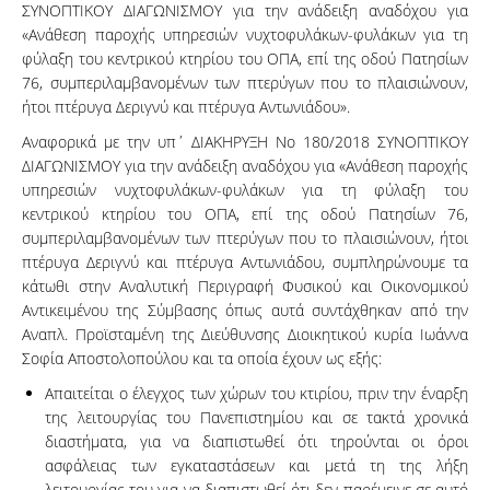
ΣΥΝΟΠΤΙΚΟΥ ΔΙΑΓΩΝΙΣΜΟΥ για την ανάδειξη αναδόχου για
«Ανάθεση παροχής υπηρεσιών νυχτοφυλάκων-φυλάκων για τη
φύλαξη του κεντρικού κτηρίου του ΟΠΑ, επί της οδού Πατησίων
76, συμπεριλαμβανομένων των πτερύγων που το πλαισιώνουν,
ήτοι πτέρυγα Δεριγνύ και πτέρυγα Αντωνιάδου».
Αναφορικά με την υπ΄ ΔΙΑΚΗΡΥΞΗ Νο 180/2018 ΣΥΝΟΠΤΙΚΟΥ
ΔΙΑΓΩΝΙΣΜΟΥ για την ανάδειξη αναδόχου για «Ανάθεση παροχής
υπηρεσιών νυχτοφυλάκων-φυλάκων για τη φύλαξη του
κεντρικού κτηρίου του ΟΠΑ, επί της οδού Πατησίων 76,
συμπεριλαμβανομένων των πτερύγων που το πλαισιώνουν, ήτοι
πτέρυγα Δεριγνύ και πτέρυγα Αντωνιάδου, συμπληρώνουμε τα
κάτωθι στην Αναλυτική Περιγραφή Φυσικού και Οικονομικού
Αντικειμένου της Σύμβασης όπως αυτά συντάχθηκαν από την
Αναπλ. Προϊσταμένη της Διεύθυνσης Διοικητικού κυρία Ιωάννα
Σοφία Αποστολοπούλου και τα οποία έχουν ως εξής:
Απαιτείται ο έλεγχος των χώρων του κτιρίου, πριν την έναρξη
της λειτουργίας του Πανεπιστημίου και σε τακτά χρονικά
διαστήματα, για να διαπιστωθεί ότι τηρούνται οι όροι
ασφάλειας των εγκαταστάσεων και μετά τη της λήξη
λειτουργίας του για να διαπιστωθεί ότι δεν παρέμεινε σε αυτό