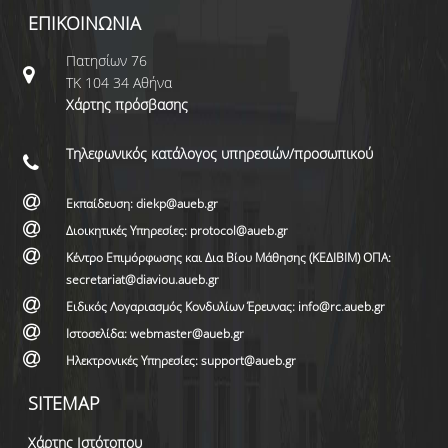
ΕΠΙΚΟΙΝΩΝΙΑ
Πατησίων 76
ΤΚ 104 34 Αθήνα
Χάρτης πρόσβασης
Τηλεφωνικός κατάλογος υπηρεσιών/προσωπικού
Εκπαίδευση: diekp@aueb.gr
Διοικητικές Υπηρεσίες: protocol@aueb.gr
Κέντρο Επιμόρφωσης και Δια Βίου Μάθησης (ΚΕΔΙΒΙΜ) ΟΠΑ:
secretariat@diaviou.aueb.gr
Ειδικός Λογαριασμός Κονδυλίων Έρευνας: info@rc.aueb.gr
Ιστοσελίδα: webmaster@aueb.gr
Ηλεκτρονικές Υπηρεσίες: support@aueb.gr
SITEMAP
Χάρτης Ιστότοπου