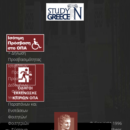
>
Δήλωση
Προσβασιμότητας
Ιστοτόπων
>
Προστασία
Προσωπικών
Δεδομένων
>
Φόρμα
Yποβολής
Παραπόνων και
Ενστάσεων
Φοιτητών/
Φοιτητριών
© Copyright 1996
>
Σύστημα
- 2026 | Athens