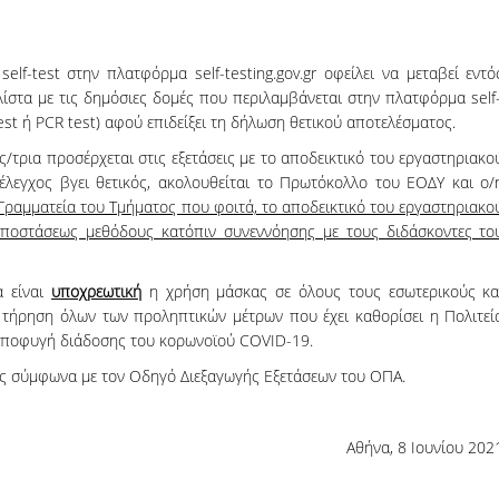
lf-test στην πλατφόρμα self-testing.gov.gr οφείλει να μεταβεί εντό
λίστα με τις δημόσιες δομές που περιλαμβάνεται στην πλατφόρμα self
test ή PCR test) αφού επιδείξει τη δήλωση θετικού αποτελέσματος.
ς/τρια προσέρχεται στις εξετάσεις με το αποδεικτικό του εργαστηριακο
λεγχος βγει θετικός, ακολουθείται το Πρωτόκολλο του ΕΟΔΥ και ο/
 Γραμματεία του Τμήματος που φοιτά, το αποδεικτικό του εργαστηριακο
αποστάσεως μεθόδους κατόπιν συνεννόησης με τους διδάσκοντες το
α είναι
υποχρεωτική
η χρήση μάσκας σε όλους τους εσωτερικούς κα
 τήρηση όλων των προληπτικών μέτρων που έχει καθορίσει η Πολιτεί
 αποφυγή διάδοσης του κορωνοϊού COVID-19.
ις σύμφωνα με τον Οδηγό Διεξαγωγής Εξετάσεων του ΟΠΑ.
Αθήνα, 8 Ιουνίου 202