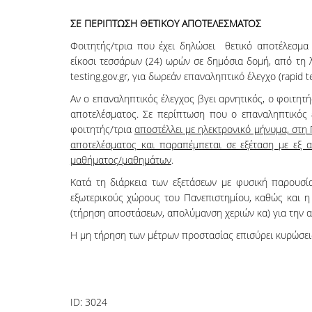
ΣΕ ΠΕΡΙΠΤΩΣΗ ΘΕΤΙΚΟΥ ΑΠΟΤΕΛΕΣΜΑΤΟΣ
Φοιτητής/τρια που έχει δηλώσει θετικό αποτέλεσμα se
είκοσι τεσσάρων (24) ωρών σε δημόσια δομή, από τη 
testing.gov.gr, για δωρεάν επαναληπτικό έλεγχο (rapid 
Αν ο επαναληπτικός έλεγχος βγει αρνητικός, ο φοιτητή
αποτελέσματος. Σε περίπτωση που ο επαναληπτικός έ
φοιτητής/τρια
αποστέλλει με ηλεκτρονικό μήνυμα, στη
αποτελέσματος και παραπέμπεται σε εξέταση με εξ 
μαθήματος/μαθημάτων
.
Κατά τη διάρκεια των εξετάσεων με φυσική παρουσί
εξωτερικούς χώρους του Πανεπιστημίου, καθώς και η
(τήρηση αποστάσεων, απολύμανση χεριών κα) για την
Η μη τήρηση των μέτρων προστασίας επισύρει κυρώσε
ID:
3024