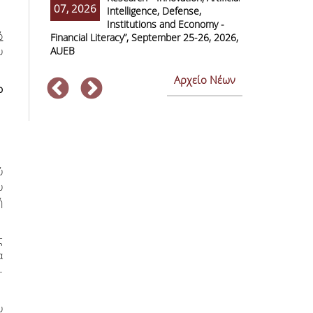
07, 2026
07, 2026
Intelligence, Defense,
M
Institutions and Economy -
F
ό
Financial Literacy”, September 25-26, 2026,
Economics and
AUEB
υ
Αρχείο Νέων
ο
ύ
υ
ή
ς
α
-
υ