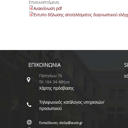
Επισυναπτόμενα:
Ανακοίνωση pdf
Έντυπο δήλωσης αποτελέσματος διαγνωστικού ελέγ
ΕΠΙΚΟΙΝΩΝΙΑ
S
Πατησίων 76
Χά
ΤΚ 104 34 Αθήνα
Χάρτης πρόσβασης
Τηλεφωνικός κατάλογος υπηρεσιών/
προσωπικού
Εκπαίδευση: diekp@aueb.gr