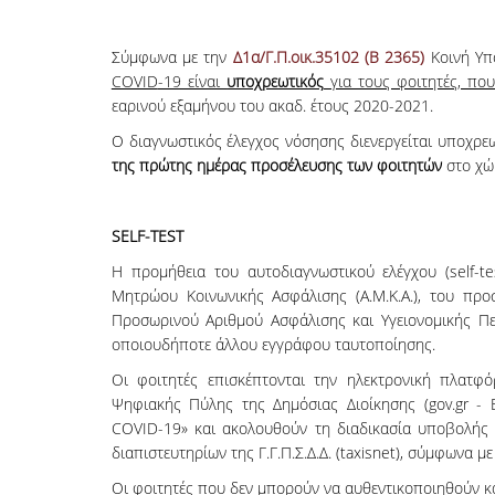
Σύμφωνα με την
Δ1α/Γ.Π.οικ.35102 (Β 2365)
Κοινή Υπ
COVID
-19 είναι
υποχρεωτικός
για τους φοιτητές, πο
εαρινού εξαμήνου του ακαδ. έτους 2020-2021.
Ο διαγνωστικός έλεγχος νόσησης διενεργείται υποχρε
της πρώτης ημέρας προσέλευσης των φοιτητών
στο χώ
SELF
-
TEST
Η προμήθεια του αυτοδιαγνωστικού ελέγχου (self-te
Μητρώου Κοινωνικής Ασφάλισης (Α.Μ.Κ.Α.), του προ
Προσωρινού Αριθμού Ασφάλισης και Υγειονομικής Περ
οποιουδήποτε άλλου εγγράφου ταυτοποίησης.
Οι φοιτητές επισκέπτονται την ηλεκτρονική πλατ
Ψηφιακής Πύλης της Δημόσιας Διοίκησης (gov.gr - Ε
COVID-19» και ακολουθούν τη διαδικασία υποβολής 
διαπιστευτηρίων της Γ.Γ.Π.Σ.Δ.Δ. (taxisnet), σύμφωνα με
Οι φοιτητές που δεν μπορούν να αυθεντικοποιηθούν κα