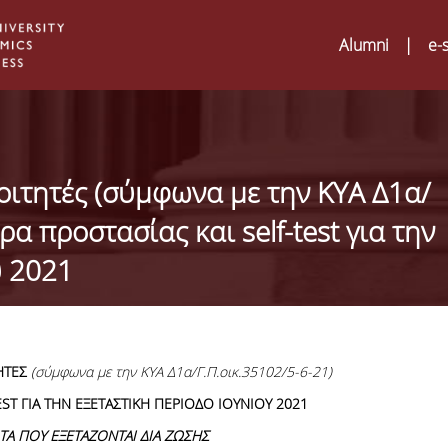
Alumni
|
e-
οιτητές (σύμφωνα με την ΚΥΑ Δ1α/
ρα προστασίας και self-test για την
υ 2021
ΤΗΤΕΣ
(
σύμφωνα με την ΚΥΑ Δ1α/Γ.Π.οικ.35102/5-6-21)
EST
ΓΙΑ ΤΗΝ ΕΞΕΤΑΣΤΙΚΗ ΠΕΡΙΟΔΟ ΙΟΥΝΙΟΥ 2021
Digital Humanities an
02
ATRIUM Transnationa
ΤΑ ΠΟΥ ΕΞΕΤΑΖΟΝΤΑΙ ΔΙΑ ΖΩΣΗΣ
Training Visits at Org