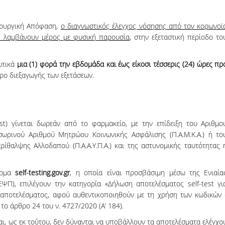
06, 2026
across Europe
ουργική Απόφαση,
ο διαγνωστικός έλεγχος νόσησης από τον κορωνοϊ
υ λαμβάνουν μέρος με φυσική παρουσία
, στην εξεταστική περίοδο το
ωτικά
μια (1) φορά την εβδομάδα
και έως είκοσι τέσσερις (24) ώρες πρ
ρο διεξαγωγής των εξετάσεων.
st) γίνεται δωρεάν από το φαρμακείο, με την επίδειξη του Αριθμο
σωρινού Αριθμού Μητρώου Κοινωνικής Ασφάλισης (Π.Α.Μ.Κ.Α.) ή το
ίθαλψης Αλλοδαπού (Π.Α.Α.Υ.Π.Α.) και της αστυνομικής ταυτότητας 
φόρμα
self
-
testing
.
gov
.
gr
, η οποία είναι προσβάσιμη μέσω της Ενιαία
ΨΠ), επιλέγουν την κατηγορία «Δήλωση αποτελέσματος self-test γι
αποτελέσματος, αφού αυθεντικοποιηθούν με τη χρήση των κωδικών 
 το άρθρο 24 του ν. 4727/2020 (Α’ 184).
ι, ως εκ τούτου, δεν δύνανται να υποβάλλουν τα αποτελέσματα ελέγχο