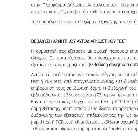
στην Πλατφόρμα Δήλωσης Αποτελεσμάτων, συμπληρ
διαγνωστικού ελέγχου (πατήστε
εδώ
), την οποία υποχρ
την προσέλευσή τους στον χώρο διεξαγωγής των εξετά
ΒΕΒΑΙΩΣΗ ΑΡΝΗΤΙΚΟΥ ΑΥΤΟΔΙΑΓΝΩΣΤΙΚΟΥ ΤΕΣΤ
Η συμμετοχή στις εξετάσεις με φυσική παρουσία επι
ελέγχου. Οι φοιτητές/τριες, θα προσέρχονται στις 
εξετάσεων, έχοντας μαζί τους
βεβαίωση αρνητικού αυτ
Αντί του δωρεάν αυτοδιαγνωστικού ελέγχου, οι φοιτητέ
test ή PCR test) από επαγγελματία υγείας, είτε δωρεά
επιβάρυνσή τους σε ιδιωτική δομή. Η διεξαγωγή του δ
εβδομάδα εντός εβδομήντα δύο (72) ωρών πριν από τ
Εάν ο διαγνωστικός έλεγχος (rapid test ή PCR test) ε
δομή εξέτασης, με την οποία βεβαιώνεται το αρνητικό
διεξαγωγής των εξετάσεων, επιδεικνύοντας την ως ά
(rapid test ή PCR test) είναι θετικός, εκδίδεται σχετι
τεθούν σε κατ’ οίκον περιορισμό και ακολουθείται το π