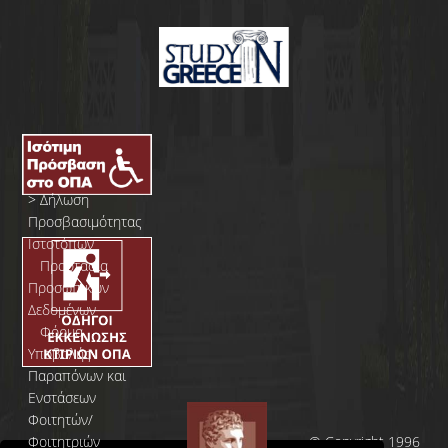
>
Δήλωση
Προσβασιμότητας
Ιστοτόπων
>
Προστασία
Προσωπικών
Δεδομένων
>
Φόρμα
Yποβολής
Παραπόνων και
Ενστάσεων
Φοιτητών/
Φοιτητριών
© Copyright 1996