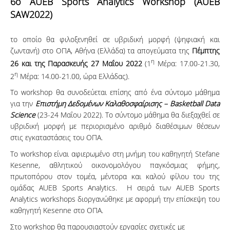
6
ο AUEB Sports Analytics Workshop (AUEB
SAW2022)
το οποίο θα φιλοξενηθεί σε υβριδική μορφή (ψηφιακή και
ζωντανή) στο ΟΠΑ, Αθήνα (Ελλάδα) τα απογεύματα της
Πέμπτης
η
26 και της Παρασκευής 27 Μαΐου 2022
(1
Μέρα: 17.00-21.30,
η
2
Μέρα: 14.00-21.00, ώρα Ελλάδας).
Το workshop θα συνοδεύεται επίσης από ένα σύντομο μάθημα
για την
Επιστήμη Δεδομένων Καλαθοσφαίρισης –
Basketball
Data
Science
(23-24 Μαΐου 2022). Το σύντομο μάθημα θα διεξαχθεί σε
υβριδική μορφή με περιορισμένο αριθμό διαθέσιμων θέσεων
στις εγκαταστάσεις του ΟΠΑ.
Το workshop είναι αφιερωμένο στη μνήμη του καθηγητή Stefane
Kesenne, αθλητικού οικονομολόγου παγκόσμιας φήμης,
πρωτοπόρου στον τομέα, μέντορα και καλού φίλου του της
ομάδας AUEB Sports Analytics. Η σειρά των AUEB Sports
Analytics workshops διοργανώθηκε με αφορμή την επίσκεψη του
καθηγητή Kesenne στο ΟΠΑ.
Στο workshop θα παρουσιαστούν εργασίες σχετικές με