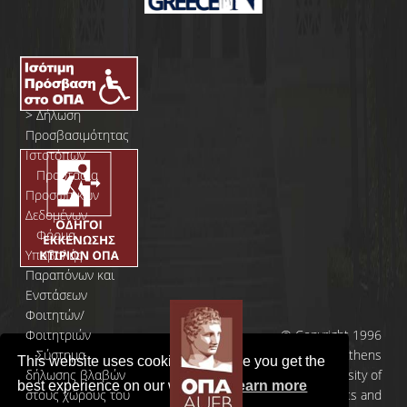
>
Δήλωση
Προσβασιμότητας
Ιστοτόπων
>
Προστασία
Προσωπικών
Δεδομένων
>
Φόρμα
Yποβολής
Παραπόνων και
Ενστάσεων
Φοιτητών/
Φοιτητριών
© Copyright 1996
>
Σύστημα
- 2026 | Athens
This website uses cookies to ensure you get the
δήλωσης βλαβών
University of
best experience on our website.
Learn more
στους χώρους του
Economics and