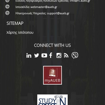
Ειδικός Λογαριασμός Κονδυλίων Έρευνας: info@rc.aueb.gr
Ιστοσελίδα: webmaster@aueb.gr
Ηλεκτρονικές Υπηρεσίες: support@aueb.gr
SITEMAP
Χάρτης Ιστότοπου
CONNECT WITH US