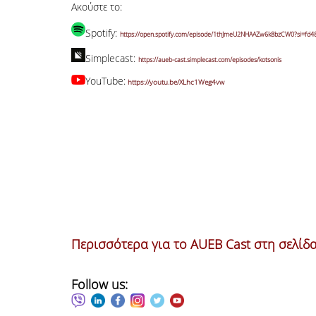
Ακούστε το:
Spotify:
https://open.spotify.com/episode/1thJmeU2NHAAZw6k8bzCW0?si=fd4
Simplecast:
https://aueb-cast.simplecast.com/episodes/kotsonis
YouTube:
https://youtu.be/XLhc1Weg4vw
Περισσότερα για το AUEB Cast στη σελίδ
Follow us: