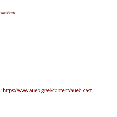
06, 2026
across Europe
8ccbd4bf9403c
α:
https://www.aueb.gr/el/content/aueb-cast