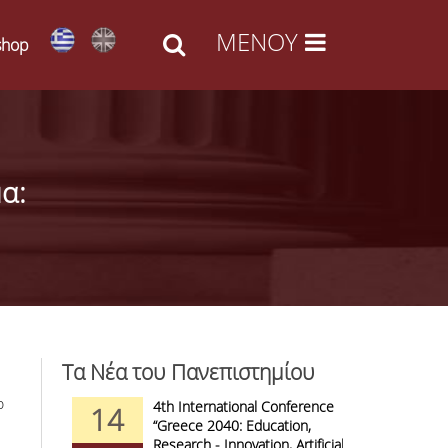
shop
μα:
Τα Νέα του Πανεπιστημίου
ο
d Arts -
4th International Conference
1
14
09
l Access
“Greece 2040: Education,
F
anizations
Research - Innovation, Artificial
C