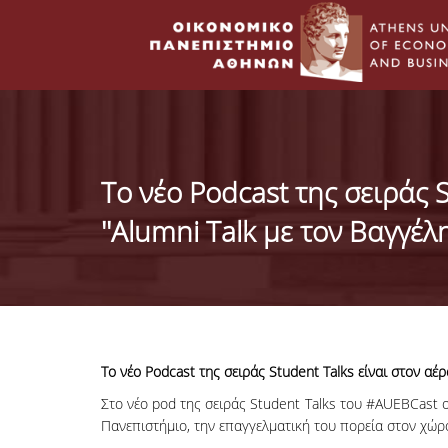
To νέο Podcast της σειράς S
''Alumni Talk με τον Βαγγέλ
To νέο Podcast της σειράς Student Talks είναι στον αέρ
Στο νέο pod της σειράς Student Talks του #AUEBCast 
Πανεπιστήμιο, την επαγγελματική του πορεία στον χώρο 