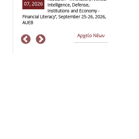
07, 2026
07, 2026
Intelligence, Defense,
M
Institutions and Economy -
F
Financial Literacy”, September 25-26, 2026,
Economics and
AUEB
Αρχείο Νέων