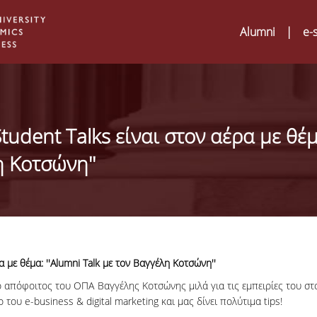
Alumni
|
e-
tudent Talks είναι στον αέρα με θέ
η Κοτσώνη''
α με θέμα: ''Alumni Talk με τον Βαγγέλη Κοτσώνη''
ο απόφοιτος του ΟΠΑ Βαγγέλης Κοτσώνης μιλά για τις εμπειρίες του στ
Digital Humanities an
02
του e-business & digital marketing και μας δίνει πολύτιμα tips!
ATRIUM Transnationa
Training Visits at Org