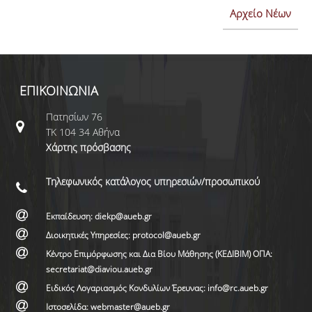
Αρχείο Νέων
ΕΠΙΚΟΙΝΩΝΙΑ
Πατησίων 76
ΤΚ 104 34 Αθήνα
Χάρτης πρόσβασης
Τηλεφωνικός κατάλογος υπηρεσιών/προσωπικού
Εκπαίδευση: diekp@aueb.gr
Διοικητικές Υπηρεσίες: protocol@aueb.gr
Κέντρο Επιμόρφωσης και Δια Βίου Μάθησης (ΚΕΔΙΒΙΜ) ΟΠΑ:
secretariat@diaviou.aueb.gr
Ειδικός Λογαριασμός Κονδυλίων Έρευνας: info@rc.aueb.gr
Ιστοσελίδα: webmaster@aueb.gr