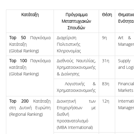
Κατάταξη
Πρόγραμμα
Θέση
Θεματικ
Μεταπτυχιακών
Ενότητα
Σπουδών
Top 50
Παγκόσμια
Διαχείριση
9η
Art & C
Κατάταξη
Πολιτιστικής
Manage
(Global Ranking)
Κληρονομίας
Top 100
Παγκόσμια
Διεθνούς Ναυτιλίας,
31η
Supply
κατάταξη
Χρηματοοικονομικής
and Logi
(Global Ranking)
& Διοίκησης
Λογιστικής &
83η
Financial
Χρηματοοικονομικής
Markets
Top 200
Κατάταξη
Διοικητική των
12η
Internat
στη Δυτική Ευρώπη
Επιχειρήσεων με
Manage
(Regional Ranking)
διεθνή
προσανατολισμό
(ΜΒΑ Ιnternational)