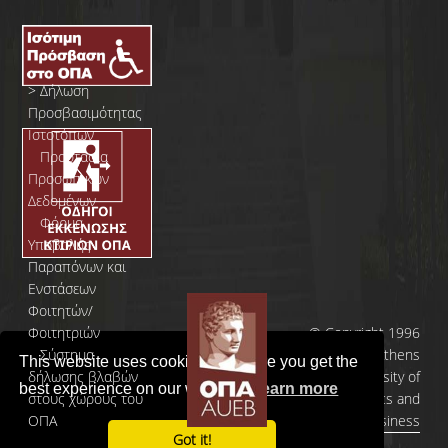
>
Δήλωση
Προσβασιμότητας
Ιστοτόπων
>
Προστασία
Προσωπικών
Δεδομένων
>
Φόρμα
Yποβολής
Παραπόνων και
Ενστάσεων
Φοιτητών/
Φοιτητριών
© Copyright 1996
>
Σύστημα
- 2026 | Athens
This website uses cookies to ensure you get the
δήλωσης βλαβών
University of
best experience on our website.
Learn more
στους χώρους του
Economics and
ΟΠΑ
Business
Got it!