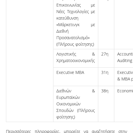
Επικοινωνίας με
Νέες Τεχνολογίες με
κατεύθυνση
«Μάρκετινγκ με
Διεθνή
Προσανατολισμό»
(Πλήρους φοίτησης)
Λογιστικής &
27η
Accoun
Χρηματοοικονομικής
Auditing
Executive MBA
31η
Execut
& MBA p
Διεθνών &
38η
Economi
Ευρωπαϊκών
Οικονομικών
Σπουδών (Πλήρους
φοίτησης)
Περισσότερες πληροφορίες, μπορείτε να αναζητήσετε στην