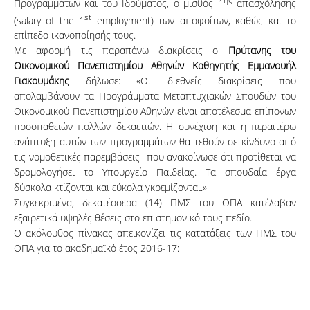
Προγραμμάτων και του Ιδρύματος, ο μισθός 1
απασχόλησης
st
(salary of the 1
employment) των αποφοίτων, καθώς και το
επίπεδο ικανοποίησής τους.
Με αφορμή τις παραπάνω διακρίσεις ο
Πρύτανης του
Οικονομικού Πανεπιστημίου Αθηνών Καθηγητής Εμμανουήλ
Γιακουμάκης
δήλωσε: «Οι διεθνείς διακρίσεις που
απολαμβάνουν τα Προγράμματα Μεταπτυχιακών Σπουδών του
Οικονομικού Πανεπιστημίου Αθηνών είναι αποτέλεσμα επίπονων
προσπαθειών πολλών δεκαετιών. Η συνέχιση και η περαιτέρω
ανάπτυξη αυτών των προγραμμάτων θα τεθούν σε κίνδυνο από
τις νομοθετικές παρεμβάσεις που ανακοίνωσε ότι προτίθεται να
δρομολογήσει το Υπουργείο Παιδείας. Τα σπουδαία έργα
δύσκολα κτίζονται και εύκολα γκρεμίζονται.»
Συγκεκριμένα, δεκατέσσερα (14) ΠΜΣ του ΟΠΑ κατέλαβαν
εξαιρετικά υψηλές θέσεις στο επιστημονικό τους πεδίο.
Ο ακόλουθος πίνακας απεικονίζει τις κατατάξεις των ΠΜΣ του
ΟΠΑ για το ακαδημαϊκό έτος 2016-17: