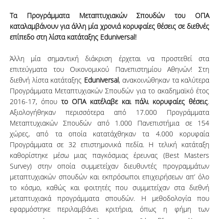
Τα Προγράμματα Μεταπτυχιακών Σπουδών του ΟΠΑ
καταλαμβάνουν για άλλη μία χρονιά κορυφαίες θέσεις σε διεθνές
επίπεδο στη λίστα κατάταξης Eduniversal!
Άλλη μία σημαντική διάκριση έρχεται να προστεθεί στα
επιτεύγματα του Οικονομικού Πανεπιστημίου Αθηνών! Στη
διεθνή λίστα κατάταξης
Eduniversal
, ανακοινώθηκαν τα καλύτερα
Προγράμματα Μεταπτυχιακών Σπουδών για το ακαδημαϊκό έτος
2016-17, όπου
το ΟΠΑ κατέλαβε και πάλι κορυφαίες θέσεις
.
Αξιολογήθηκαν περισσότερα από 17.000 Προγράμματα
Μεταπτυχιακών Σπουδών από 1.000 Πανεπιστήμια σε 154
χώρες, από τα οποία κατατάχθηκαν τα 4.000 κορυφαία
Προγράμματα σε 32 επιστημονικά πεδία. Η τελική κατάταξη
καθορίστηκε μέσω μιας παγκόσμιας έρευνας (Best Masters
Survey) στην οποία συμμετείχαν διευθυντές προγραμμάτων
μεταπτυχιακών σπουδών και εκπρόσωποι επιχειρήσεων απ’ όλο
το κόσμο, καθώς και φοιτητές που συμμετείχαν στα διεθνή
μεταπτυχιακά προγράμματα σπουδών. Η μεθοδολογία που
εφαρμόστηκε περιλαμβάνει κριτήρια, όπως η φήμη των
ης