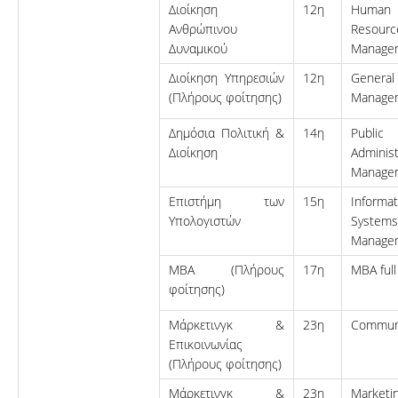
Διοίκηση
12η
Human
Ανθρώπινου
Resourc
Δυναμικού
Manage
Διοίκηση Υπηρεσιών
12η
General
(Πλήρους φοίτησης)
Manage
Δημόσια Πολιτική &
14η
Public
Διοίκηση
Administ
Manage
Επιστήμη των
15η
Informat
Υπολογιστών
Systems
Manage
MBA (Πλήρους
17η
ΜΒΑ full
φοίτησης)
Μάρκετινγκ &
23η
Communi
Επικοινωνίας
(Πλήρους φοίτησης)
Μάρκετινγκ &
23η
Marketi