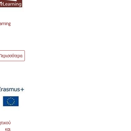
rning
Περισσότερα
ητικού
η και