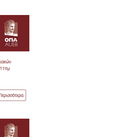
ιακών
-11πμ
Περισσότερα