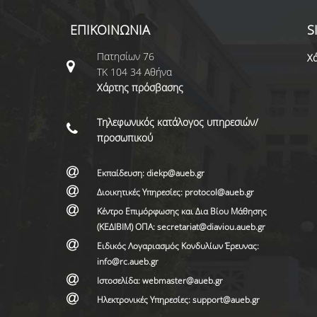
ΕΠΙΚΟΙΝΩΝΙΑ
S
Πατησίων 76
Χά
ΤΚ 104 34 Αθήνα
Χάρτης πρόσβασης
Τηλεφωνικός κατάλογος υπηρεσιών/
προσωπικού
Εκπαίδευση: diekp@aueb.gr
Διοικητικές Υπηρεσίες: protocol@aueb.gr
Κέντρο Επιμόρφωσης και Δια Βίου Μάθησης
(ΚΕΔΙΒΙΜ) ΟΠΑ: secretariat@diaviou.aueb.gr
Ειδικός Λογαριασμός Κονδυλίων Έρευνας:
info@rc.aueb.gr
Ιστοσελίδα: webmaster@aueb.gr
Ηλεκτρονικές Υπηρεσίες: support@aueb.gr