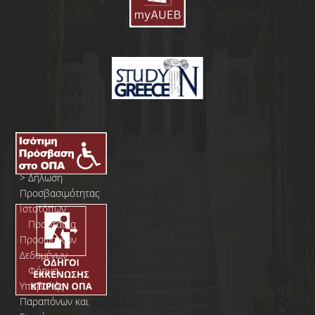
>
Δήλωση
Προσβασιμότητας
Ιστοτόπων
>
Προστασία
Προσωπικών
Δεδομένων
>
Φόρμα
Yποβολής
Παραπόνων και