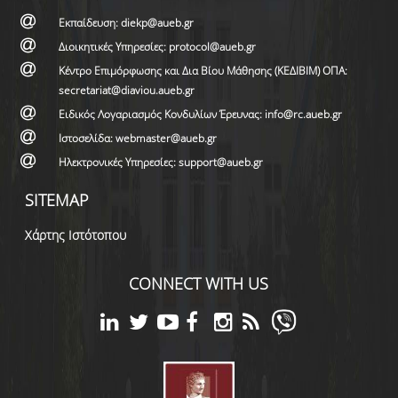
Εκπαίδευση: diekp@aueb.gr
Διοικητικές Υπηρεσίες: protocol@aueb.gr
Κέντρο Επιμόρφωσης και Δια Βίου Μάθησης (ΚΕΔΙΒΙΜ) ΟΠΑ:
secretariat@diaviou.aueb.gr
Ειδικός Λογαριασμός Κονδυλίων Έρευνας: info@rc.aueb.gr
Ιστοσελίδα: webmaster@aueb.gr
Ηλεκτρονικές Υπηρεσίες: support@aueb.gr
SITEMAP
Χάρτης Ιστότοπου
CONNECT WITH US