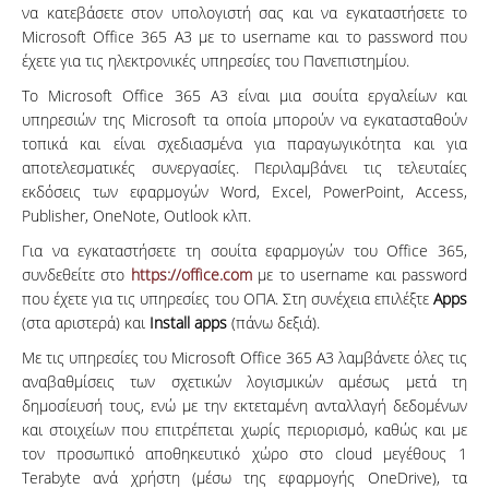
να κατεβάσετε στον υπολογιστή σας και να εγκαταστήσετε το
Microsoft Office 365 A3 με το username και το password που
έχετε για τις ηλεκτρονικές υπηρεσίες του Πανεπιστημίου.
Το Microsoft Office 365 A3 είναι μια σουίτα εργαλείων και
υπηρεσιών της Microsoft τα οποία μπορούν να εγκατασταθούν
τοπικά και είναι σχεδιασμένα για παραγωγικότητα και για
αποτελεσματικές συνεργασίες. Περιλαμβάνει τις τελευταίες
εκδόσεις των εφαρμογών Word, Excel, PowerPoint, Access,
Publisher, OneNote, Outlook κλπ.
Για να εγκαταστήσετε τη σουίτα εφαρμογών του Office 365,
συνδεθείτε στο
https://office.com
με το username και password
που έχετε για τις υπηρεσίες του ΟΠΑ. Στη συνέχεια επιλέξτε
Apps
(στα αριστερά) και
Install apps
(πάνω δεξιά).
Με τις υπηρεσίες του Microsoft Office 365 A3 λαμβάνετε όλες τις
αναβαθμίσεις των σχετικών λογισμικών αμέσως μετά τη
δημοσίευσή τους, ενώ με την εκτεταμένη ανταλλαγή δεδομένων
και στοιχείων που επιτρέπεται χωρίς περιορισμό, καθώς και με
τον προσωπικό αποθηκευτικό χώρο στο cloud μεγέθους 1
Terabyte ανά χρήστη (μέσω της εφαρμογής OneDrive), τα