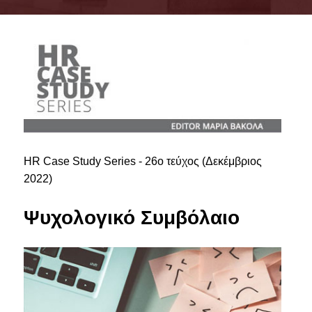
ΣΥΜΒΟΥΛΕΥΤΙΚΗ ΕΠΙΤΡΟΠΗ
ΥΠΟΔΟΜΕΣ
ΜΑΘΗΜΑΤΑ
ΟΔΗΓΟΣ ΣΠΟΥΔΩΝ
TESTIMONIALS
HR Case Study Series - 26ο τεύχος (Δεκέμβριος
ΥΠΟΨΗΦΙΟΙ
2022)
ΣΕ ΠΟΙΟΥΣ ΑΠΕΥΘΥΝΕΤΑΙ
Ψυχολογικό Συμβόλαιο
ΑΙΤΗΣΕΙΣ
ΔΙΔΑΚΤΡΑ - ΥΠΟΤΡΟΦΙΕΣ
ΣΥΧΝΕΣ ΕΡΩΤΗΣΕΙΣ / FAQS
ΦΟΙΤΗΤΕΣ