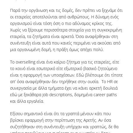
ΜΝΗΜΟΝΙΑ ΣΥΝΕΡΓΑΣΙΑΣ
Παρά την οργάνωση και τις δομές, δεν πρέπει να ξεχνάμε ότι
οι εταιρείες αποτελούνται από ανθρώπους. Η δύναμη ενός
ΑΠΟ ΤΗ ΘΕΩΡΙΑ ΣΤΗΝ ΠΡΑΞΗ
οργανισμού είναι τόση όση ο πιο αδύναμος κρίκος της.
Χωρίς να ξέρουμε περισσότερα στοιχεία για τη συγκεκριμένη
ΣΥΝΕΔΡΙΑ - ΗΜΕΡΙΔΕΣ
εταιρεία, τα ζητήματα είναι αρκετά. Όσα αναφέρθηκαν στη
συνέντευξη είναι αυτά που κανείς περιμένει να ακούσει από
ΘΕΡΙΝΟ ΕΡΓΑΣΤΗΡΙΟ ΑΝΑΠΤΥΞΗΣ ΔΕΞΙΟΤΗΤΩΝ ΔΑΔ
μια οργανωμένη δομή, η πράξη όμως απέχει πολύ.
HRM AUEB INSIGHTS
Το overselling είναι ένα καίριο ζήτημα για τις εταιρείες, είτε
ΣΥΖΗΤΩΝΤΑΣ ΜΕ ΣΤΕΛΕΧΗ HR
το κοινό είναι εσωτερικό είτε εξωτερικό βασικό ζητούμενο
είναι η εφαρμογή των υποσχέσεων. Εδώ βλέπουμε ότι τίποτε
HR ISSUES
απ’ όσα αναφέρθηκαν δεν τηρήθηκε στην ουσία. Το HR σε
συνεργασία με άλλα τμήματα έχει να κάνει αρκετή δουλειά
ΔΙΑΚΡΙΣΕΙΣ
εδώ με ξεκάθαρα job descriptions, δομημένα career paths
και άλλα εργαλεία.
ΠΙΣΤΟΠΟΙΗΣΕΙΣ ΚΑΙ ΛΙΣΤΕΣ ΚΑΤΑΤΑΞΗΣ
Εξίσου σημαντικό είναι ότι τα γραπτά μένουν κάτι που
ΔΙΑΚΡΙΣΕΙΣ ΤΟΥ ΜΠΣ
βρίσκει εφαρμογή στην περίπτωση της Αρετής. Αν όσα
συζητήθηκαν στη συνέντευξη υπήρχαν και γραπτώς, δε θα
ΔΙΑΣΦΑΛΙΣΗ ΠΟΙΟΤΗΤΑΣ