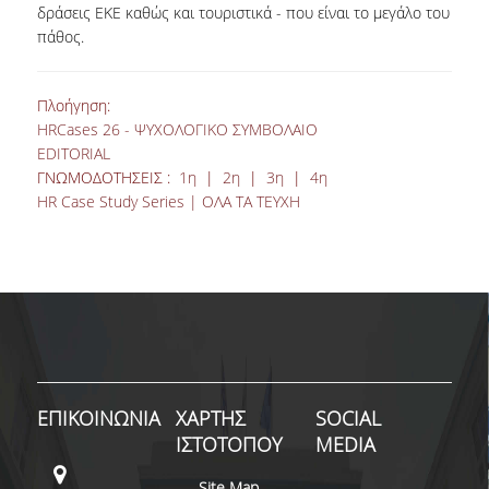
δράσεις ΕΚΕ καθώς και τουριστικά - που είναι το μεγάλο του
πάθος.
Πλοήγηση:
HRCases 26 - ΨΥΧΟΛΟΓΙΚΟ ΣΥΜΒΟΛΑΙΟ
EDITORIAL
ΓΝΩΜΟΔΟΤΗΣΕΙΣ :
1η
|
2η
|
3η
|
4η
HR Case Study Series | ΟΛΑ ΤΑ ΤΕΥΧΗ
ΕΠΙΚΟΙΝΩΝΙΑ
ΧΑΡΤΗΣ
SOCIAL
ΙΣΤΟΤΟΠΟΥ
MEDIA
Site Map