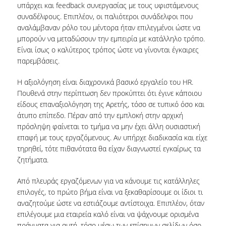
υπάρχει και feedback συνεργασίας με τους υφιστάμενους
συναδέλφους. Επιπλέον, οι παλιότεροι συνάδελφοι που
αναλάμβαναν ρόλο του μέντορα ήταν επιλεγμένοι ώστε να
μπορούν να μεταδώσουν την εμπειρία με κατάλληλο τρόπο.
Είναι ίσως ο καλύτερος τρόπος ώστε να γίνονται έγκαιρες
παρεμβάσεις.
Η αξιολόγηση είναι διαχρονικά βασικό εργαλείο του HR.
Πουθενά στην περίπτωση δεν προκύπτει ότι έγινε κάποιου
είδους επαναξιολόγηση της Αρετής, τόσο σε τυπικό όσο και
άτυπο επίπεδο. Πέραν από την εμπλοκή στην αρχική
πρόσληψη φαίνεται το τμήμα να μην έχει άλλη ουσιαστική
επαφή με τους εργαζόμενους. Αν υπήρχε διαδικασία και είχε
τηρηθεί, τότε πιθανότατα θα είχαν διαγνωστεί εγκαίρως τα
ζητήματα.
Από πλευράς εργαζόμενων για να κάνουμε τις κατάλληλες
επιλογές, το πρώτο βήμα είναι να ξεκαθαρίσουμε οι ίδιοι τι
αναζητούμε ώστε να εστιάζουμε αντίστοιχα. Επιπλέον, όταν
επιλέγουμε μια εταιρεία καλό είναι να ψάχνουμε ορισμένα
πράγματα για αυτή, τόσο μέσω των επίσημων σελίδων όσο