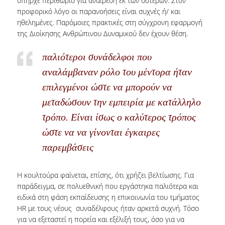
υπήρχε περιθώριο για αναίρεση εκ των υστέρων. Στον
προφορικό λόγο οι παρανοήσεις είναι συχνές ή/ και
ΠΟΛΙΤΙΚΗ ΠΟΙΟΤΗΤΑΣ
ηθελημένες. Παρόμοιες πρακτικές στη σύγχρονη εφαρμογή
της Διοίκησης Ανθρώπινου Δυναμικού δεν έχουν θέση.
ΠΙΣΤΟΠΟΙΗΣΗ
παλιότεροι συνάδελφοι που
ΑΞΙΟΛΟΓΗΣΗ ΜΑΘΗΜΑΤΟΣ/ΔΙΔΑΣΚΑΛΙΑΣ
αναλάμβαναν ρόλο του μέντορα ήταν
ΔΕΔΟΜΕΝΑ ΠΟΙΟΤΗΤΑΣ
επιλεγμένοι ώστε να μπορούν να
ΜΟ.ΔΙ.Π.
μεταδώσουν την εμπειρία με κατάλληλο
τρόπο. Είναι ίσως ο καλύτερος τρόπος
ΑΝΑΚΟΙΝΩΣΕΙΣ
ώστε να να γίνονται έγκαιρες
ΝΕΑ
παρεμβάσεις
ΕΚΔΗΛΩΣΕΙΣ
Η κουλτούρα φαίνεται, επίσης, ότι χρήζει βελτίωσης. Για
παράδειγμα, σε πολυεθνική που εργάστηκα παλιότερα και
ειδικά στη φάση εκπαίδευσης η επικοινωνία του τμήματος
HR με τους νέους συναδέλφους ήταν αρκετά συχνή. Τόσο
για να εξεταστεί η πορεία και εξέλιξή τους, όσο για να