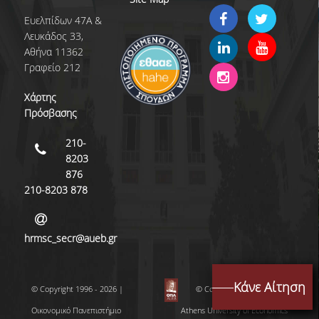
Ευελπίδων 47Α &
Λευκάδος 33,
Αθήνα 11362
Γραφείο 212
Χάρτης
Πρόσβασης
210-
8203
876
210-8203 878
hrmsc_secr@aueb.gr
Κάνε Αίτηση
© Copyright 1996 - 2026 |
© Copyright 1996 - 2026 |
Οικονομικό Πανεπιστήμιο
Athens University of Economics