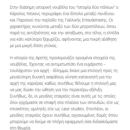
ΔΙΠΛΩΜΑΤΙΚΕΣ ΕΡΓΑΣΙΕΣ
Στην διάσημη ιστορική νουβέλα του “Ιστορία δύο πόλεων” ο
Κάρολος Ντίκενς περιγράφει ένα δίπολο μεταξύ Λονδίνου
HR CASE STUDY SERIES
και Παρισιού την περίοδο της Γαλλικής Επανάστασης. Οι
χαρακτήρες κινούνται μεταξύ των δύο μητροπόλεων, όπου
ΣΥΝΕΙΣΦΕΡΟΝΤΑΣ ΣΤΗΝ ΕΡΕΥΝΑ
παρά τις αντιξοότητες και την απαξίωση, στο τέλος η ελπίδα
για κάτι καλύτερο ξεχωρίζει, αφήνοντας μια πικρή αίσθηση
ΠΡΟΣΩΠΙΚΟ
με μια μικρή δόση γλύκας.
ΜΕΛΗ ΔΕΠ
Η ιστορία της Αρετής προσομοιάζει ορισμένα στοιχεία της
ΜΕΛΗ Ε.ΔΙ.Π.
νουβέλας. Έχοντας να αντιμετωπίσει ένα ευχάριστο –
τουλάχιστον για αρχή - δίλημμα, έκανε μια επιλογή προς τη
ΕΞΩΤΕΡΙΚΟΙ ΣΥΝΕΡΓΑΤΕΣ
μεγαλύτερη δυνατή ασφάλεια, κίνηση κατανοητή για την
αρχή της καριέρας καθώς συνήθως θέλουμε η επιλογή μας
ΔΙΟΙΚΗΤΙΚΗ ΥΠΟΣΤΗΡΙΞΗ
να μας δώσει την ώθηση για την περαιτέρω εξέλιξη.
Συνήθως, δε, οι μεγάλες εταιρείες είναι αυτές με τις οποίες
HR ΔΡΑΣΤΗΡΙΟΤΗΤΕΣ
όλοι ερχόμαστε σε επαφή στα πλαίσια των σπουδών, είτε ως
επισκέπτες ομιλητές είτε ως case studies. Επιπλέον, οι
ONBOARDING
μεγάλες εταιρείες έχουν συνήθως οργανωμένες δομές όπου
μπορούμε να δούμε σε πλήρη εφαρμογή όσα διδασκόμαστε
ΠΡΑΚΤΙΚΗ ΑΣΚΗΣΗ
στη θεωρία.