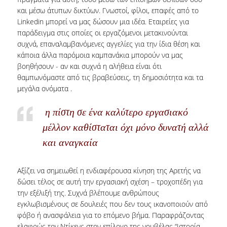
και μέσω άτυπων δικτύων. Γνωστοί, φίλοι, επαφές από το
Linkedin μπορεί να μας δώσουν μια ιδέα. Εταιρείες για
παράδειγμα στις οποίες οι εργαζόμενοι μετακινούνται
συχνά, επαναλαμβανόμενες αγγελίες για την ίδια θέση και
κάποια άλλα παρόμοια καμπανάκια μπορούν να μας
βοηθήσουν - αν και συχνά η αλήθεια είναι ότι
θαμπωνόμαστε από τις βραβεύσεις, τη δημοσιότητα και τα
μεγάλα ονόματα .
η πίστη σε ένα καλύτερο εργασιακό
μέλλον καθίσταται όχι μόνο δυνατή αλλά
και αναγκαία
Αξίζει να σημειωθεί η ενδιαφέρουσα κίνηση της Αρετής να
δώσει τέλος σε αυτή την εργασιακή σχέση – τροχοπέδη για
την εξέλιξή της. Συχνά βλέπουμε ανθρώπους
εγκλωβισμένους σε δουλειές που δεν τους ικανοποιούν από
φόβο ή ανασφάλεια για το επόμενο βήμα. Παραφράζοντας
ελαφρώς τον Ντίκενς στον επίλογο της νουβέλας “Ιστορία