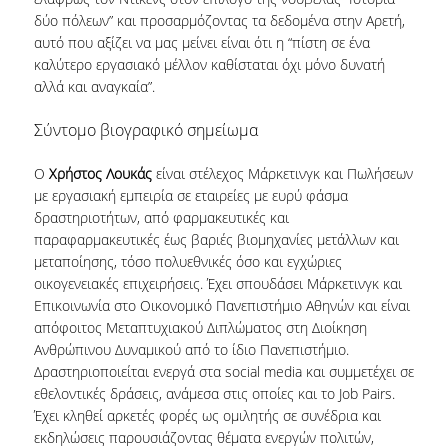
δύο πόλεων” και προσαρμόζοντας τα δεδομένα στην Αρετή,
αυτό που αξίζει να μας μείνει είναι ότι η “πίστη σε ένα
καλύτερο εργασιακό μέλλον καθίσταται όχι μόνο δυνατή
αλλά και αναγκαία”.
Σύντομο βιογραφικό σημείωμα
Ο
Χρήστος Λουκάς
είναι στέλεχος Μάρκετινγκ και Πωλήσεων
με εργασιακή εμπειρία σε εταιρείες με ευρύ φάσμα
δραστηριοτήτων, από φαρμακευτικές και
παραφαρμακευτικές έως βαριές βιομηχανίες μετάλλων και
μεταποίησης, τόσο πολυεθνικές όσο και εγχώριες
οικογενειακές επιχειρήσεις. Έχει σπουδάσει Μάρκετινγκ και
Επικοινωνία στο Οικονομικό Πανεπιστήμιο Αθηνών και είναι
απόφοιτος Μεταπτυχιακού Διπλώματος στη Διοίκηση
Ανθρώπινου Δυναμικού από το ίδιο Πανεπιστήμιο.
Δραστηριοποιείται ενεργά στα social media και συμμετέχει σε
εθελοντικές δράσεις, ανάμεσα στις οποίες και το Job Pairs.
Έχει κληθεί αρκετές φορές ως ομιλητής σε συνέδρια και
εκδηλώσεις παρουσιάζοντας θέματα ενεργών πολιτών,