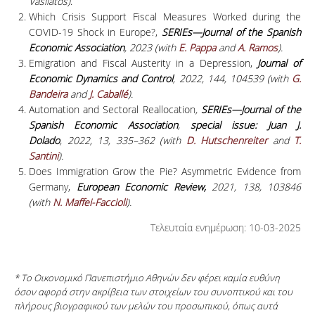
Vasilatos)
.
Which Crisis Support Fiscal Measures Worked during the
COVID-19 Shock in Europe?,
SERIEs—Journal of the Spanish
Economic Association
, 2023 (with
E. Pappa
and
A. Ramos
).
Emigration and Fiscal Austerity in a Depression,
Journal of
Economic Dynamics and Control
, 2022, 144, 104539 (with
G.
Bandeira
and
J. Caballé
).
Automation and Sectoral Reallocation
,
SERIEs—Journal of the
Spanish Economic Association
,
special issue: Juan J.
Dolado
, 2022, 13, 335–362 (with
D. Hutschenreiter
and
T.
Santini
).
Does Immigration Grow the Pie? Asymmetric Evidence from
Germany,
European Economic Review,
2021, 138, 103846
(with
N. Maffei-Faccioli
).
Τελευταία ενημέρωση: 10-03-2025
* Το Οικονομικό Πανεπιστήμιο Αθηνών δεν φέρει καμία ευθύνη
όσον αφορά στην ακρίβεια των στοιχείων του συνοπτικού και του
πλήρους βιογραφικού των μελών του προσωπικού, όπως αυτά