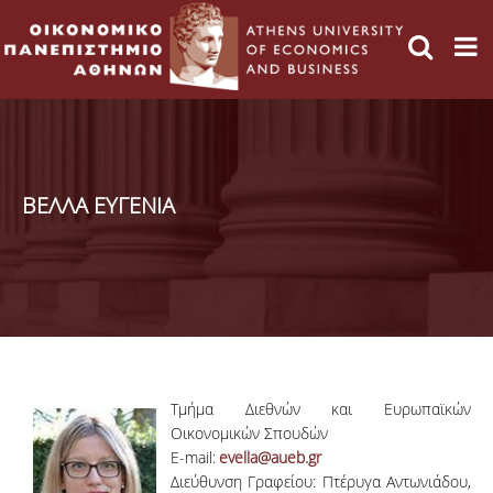
ΒΕΛΛΑ ΕΥΓΕΝΙΑ
Τμήμα Διεθνών και Ευρωπαϊκών
Οικονομικών Σπουδών
E-mail:
evella@aueb.gr
Διεύθυνση Γραφείου: Πτέρυγα Αντωνιάδου,