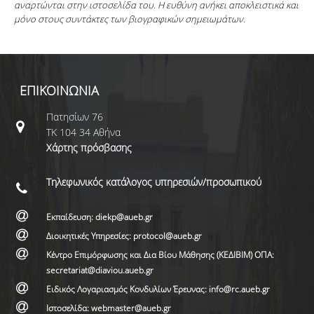
αναρτώνται στην ιστοσελίδα του. Η ευθύνη ανήκει αποκλειστικά και
μόνο στους συντάκτες των βιογραφικών σημειωμάτων.
ΕΠΙΚΟΙΝΩΝΙΑ
Πατησίων 76
ΤΚ 104 34 Αθήνα
Χάρτης πρόσβασης
Τηλεφωνικός κατάλογος υπηρεσιών/προσωπικού
Εκπαίδευση: diekp@aueb.gr
Διοικητικές Υπηρεσίες: protocol@aueb.gr
Κέντρο Επιμόρφωσης και Δια Βίου Μάθησης (ΚΕΔΙΒΙΜ) ΟΠΑ:
secretariat@diaviou.aueb.gr
Ειδικός Λογαριασμός Κονδυλίων Έρευνας: info@rc.aueb.gr
Ιστοσελίδα: webmaster@aueb.gr