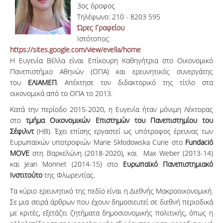
3ος όροφος
Τηλέφωνο: 210 - 8203 595
Ώρες Γραφείου
Ιστότοπος:
https://sites.google.com/view/evella/home
Η Ευγενία Βέλλα είναι Επίκουρη Καθηγήτρια στο Οικονομικό
Πανεπιστήμιο Αθηνών (ΟΠΑ) και ερευνητικός συνεργάτης
του
ΕΛΙΑΜΕΠ
. Απέκτησε τον διδακτορικό της τίτλο στα
οικονομικά από το ΟΠΑ το 2013.
Κατά την περίοδο 2015-2020, η Ευγενία ήταν μόνιμη Λέκτορας
στο
τμήμα Οικονομικών Επιστημών του Πανεπιστημίου του
Σέφιλντ
(ΗΒ). Έχει επίσης εργαστεί ως υπότροφος έρευνας των
Ευρωπαϊκών υποτροφιών Marie Skłodowska Curie στο
Fundació
MOVE
στη Βαρκελώνη (2018-2020), και Max Weber (2013-14)
και Jean Monnet (2014-15) στο
Ευρωπαϊκό Πανεπιστημιακό
Ινστιτούτο
της Φλωρεντίας.
Τα κύριο ερευνητικό της πεδίο είναι η Διεθνής Μακροοικονομική.
Σε μια σειρά άρθρων που έχουν δημοσιευτεί σε διεθνή περιοδικά
με κριτές, εξετάζει ζητήματα δημοσιονομικής πολιτικής, όπως η