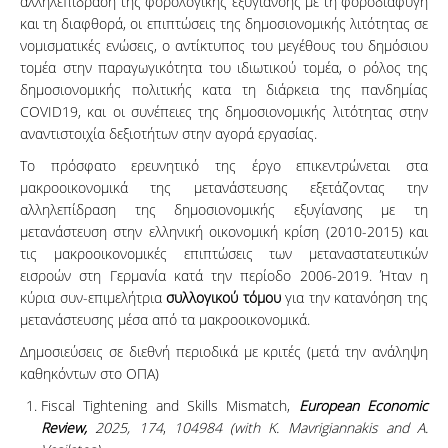
αλληλεπίδραση της φορολογικής εξυγίανσης με τη φοροδιαφυγή
και τη διαφθορά, οι επιπτώσεις της δημοσιονομικής λιτότητας σε
νομισματικές ενώσεις, ο αντίκτυπος του μεγέθους του δημόσιου
τομέα στην παραγωγικότητα του ιδιωτικού τομέα, ο ρόλος της
δημοσιονομικής πολιτικής κατα τη διάρκεια της πανδημίας
COVID19, και οι συνέπειες της δημοσιονομικής λιτότητας στην
αναντιστοιχία δεξιοτήτων στην αγορά εργασίας.
Το πρόσφατο ερευνητικό της έργο επικεντρώνεται στα
μακροοικονομικά της μετανάστευσης εξετάζοντας την
αλληλεπίδραση της δημοσιονομικής εξυγίανσης με τη
μετανάστευση στην ελληνική οικονομική κρίση (2010-2015) και
τις μακροοικονομικές επιπτώσεις των μεταναστατευτικών
εισροών στη Γερμανία κατά την περίοδο 2006-2019. Ήταν η
κύρια συν-επιμελήτρια
συλλογικ
ο
ύ
τόμ
ου
για την κατανόηση της
μετανάστευσης μέσα από τα μακροοικονομικά.
Δημοσιεύσεις σε διεθνή περιοδικά με κριτές (μετά την ανάληψη
καθηκόντων στο ΟΠΑ)
Fiscal Tightening and Skills Mismatch,
European Economic
Review,
2025, 174
,
104984
(with K. Mavrigiannakis and A.