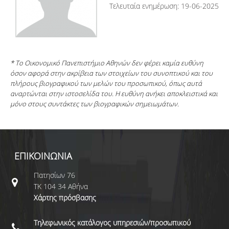
Τελευταία ενημέρωση: 19-06-2025
* Το Οικονομικό Πανεπιστήμιο Αθηνών δεν φέρει καμία ευθύνη
όσον αφορά στην ακρίβεια των στοιχείων του συνοπτικού και του
πλήρους βιογραφικού των μελών του προσωπικού, όπως αυτά
αναρτώνται στην ιστοσελίδα του. Η ευθύνη ανήκει αποκλειστικά και
μόνο στους συντάκτες των βιογραφικών σημειωμάτων.
ΕΠΙΚΟΙΝΩΝΙΑ
Πατησίων 76
ΤΚ 104 34 Αθήνα
Χάρτης πρόσβασης
Τηλεφωνικός κατάλογος υπηρεσιών/προσωπικού