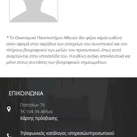
* Το Οικονομικό Πανεπιστήμιο Αθηνών δεν φέρει καμία ευθύνη
όσον αφορά στην ακρίβεια των στοιχείων του συνοπτικού και του
πλήρους βιογραφικού των μελών του προσωπικού, όπως αυτά
αναρτώνται στην ιστοσελίδα του. Η ευθύνη ανήκει αποκλειστικά και
μόνο στους συντάκτες των βιογραφικών σημειωμάτων.
ΕΠΙΚΟΙΝΩΝΙΑ
Πατησίων 76
ΤΚ 104 34 Αθήνα
Χάρτης πρόσβασης
Τηλεφωνικός κατάλογος υπηρεσιών/προσωπικού