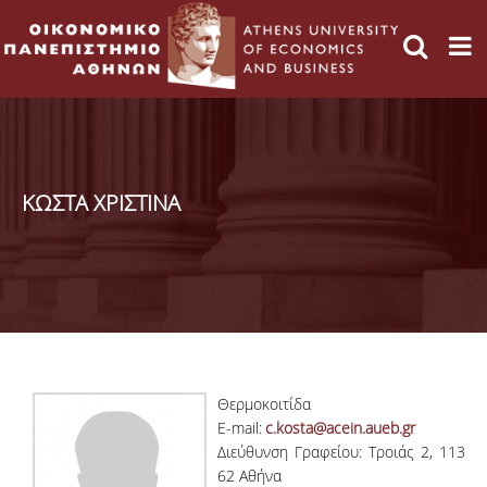
ΚΩΣΤΑ ΧΡΙΣΤΙΝΑ
Θερμοκοιτίδα
E-mail:
c.kosta@acein.aueb.gr
Διεύθυνση Γραφείου: Τροιάς 2, 113
62 Αθήνα