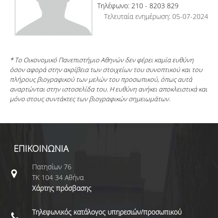
Τηλέφωνο: 210 - 8203 829
Τελευταία ενημέρωση: 05-07-2024
* Το Οικονομικό Πανεπιστήμιο Αθηνών δεν φέρει καμία ευθύνη
όσον αφορά στην ακρίβεια των στοιχείων του συνοπτικού και του
πλήρους βιογραφικού των μελών του προσωπικού, όπως αυτά
αναρτώνται στην ιστοσελίδα του. Η ευθύνη ανήκει αποκλειστικά και
μόνο στους συντάκτες των βιογραφικών σημειωμάτων.
ΕΠΙΚΟΙΝΩΝΙΑ
Πατησίων 76
ΤΚ 104 34 Αθήνα
Χάρτης πρόσβασης
Τηλεφωνικός κατάλογος υπηρεσιών/προσωπικού